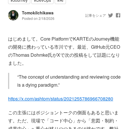
TomokiIchikawa
記事をシェア
Posted on
2/18/2026
はじめまして。Core PlatformでKARTEのJourney機能
の開発に携わっている市川です。最近、GitHub元CEO
のThomas Dohmke氏がXで次の投稿をして話題になり
ました。
“The concept of understanding and reviewing code
is a dying paradigm.”
https://x.com/ashtom/status/2021255786966708280
この主張にはポジショントークの側面もあると思いま
す。ただ、現場で「コード中心」から「意図・制約・
成果中心」へ重心が移りつつあるのは確かです。弊社