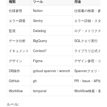
種類
ツール
用途
仕様参照
Notion
仕様書の検索・参照
エラー調査
Sentry
エラー詳細・スタッ
監視
Datadog
ログ・メトリクス・
データ分析
BigQuery
SQLクエリ実行
ドキュメント
Context7
ライブラリ公式ドキ
デザイン
Figma
デザイン参照・コン
DB操作
gcloud spanner / wrench
Spannerクエリ・ス
GitHub
gh
PR・Issue・API操作
Workflow
temporal
Workflow検索・履歴
ルール: