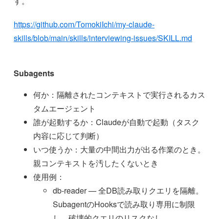
す。
https://github.com/TomokiIchi/my-claude-
skills/blob/main/skills/interviewing-issues/SKILL.md
Subagents
何か：隔離されたコンテキストで実行されるカス
タムエージェント
誰が起動するか：Claudeが自動で起動（タスク
内容に応じて判断）
いつ使うか：大量の中間出力が出る作業のとき。
親コンテキストを汚したくないとき
使用例：
db-reader — 全DB読み取りクエリを隔離。
SubagentのHooksで読み取り専用に制限
し、破壊的クエリのリスクなし