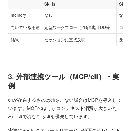
Skills
Skill
memory
なし
なし
向いている用途
定型ワークフロー（PR作成, TDD等）
コンテ
結果
セッションに直接反映
要約
3. 外部連携ツール（MCP/cli）・実
例
cliが存在するものはcliを、ない場合はMCPを導入して
います。MCPのほうがコンテキスト消費が大きいた
め、cliで済むならcliを優先しています。
実際にSentryのエラートリアージ→修正の流れは以下