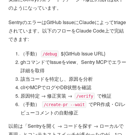
のようになっています。
SentryのエラーはGitHub IssueにClaudeによってtriage
されています。以下のフローをClaude Code上で完結
できます:
（手動）
${GitHub Issue URL}
/debug
ghコマンドでIssueをview、Sentry MCPでエラー
詳細を取得
該当コードを特定し、原因を分析
cliやMCPでログやDB状態を確認
原因特定 → 修正実装 →
で検証
/verify
（手動）
でPR作成・CI/レ
/create-pr --wait
ビューコメントの自動修正
以前は「Sentryを開く → コードを探す → ローカルで
再現」とコンテキストスイッチが多かったのが、1つ