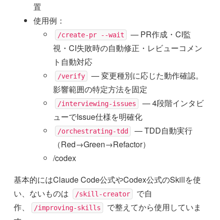
置
使用例：
— PR作成・CI監
/create-pr --wait
視・CI失敗時の自動修正・レビューコメン
ト自動対応
— 変更種別に応じた動作確認。
/verify
影響範囲の特定方法を固定
— 4段階インタビ
/interviewing-issues
ューでIssue仕様を明確化
— TDD自動実行
/orchestrating-tdd
（Red→Green→Refactor）
/codex
基本的にはClaude Code公式やCodex公式のSkillを使
い、ないものは
で自
/skill-creator
作、
で整えてから使用していま
/improving-skills