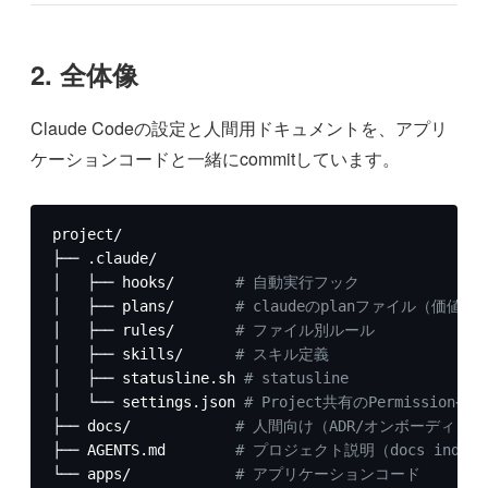
2.
全体像
Claude Codeの設定と人間用ドキュメントを、アプリ
ケーションコードと一緒にcommitしています。
project/

├── .claude/

│   ├── hooks/       
# 自動実行フック
│   ├── plans/       
# claudeのplanファイル（価値が
│   ├── rules/       
# ファイル別ルール
│   ├── skills/      
# スキル定義
│   ├── statusline.sh 
# statusline
│   └── settings.json 
# Project共有のPermissionやH
├── docs/            
# 人間向け（ADR/オンボーディング
├── AGENTS.md        
# プロジェクト説明（docs index
└── apps/            
# アプリケーションコード