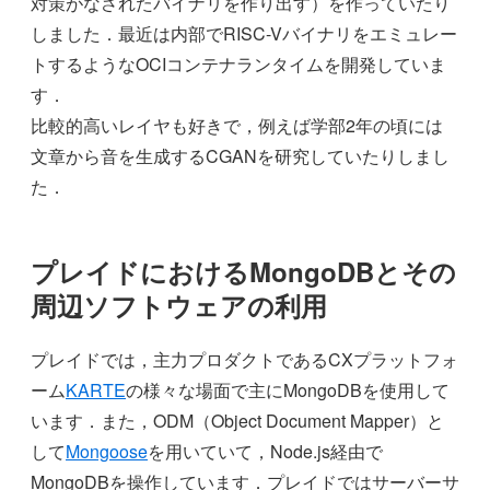
対策がなされたバイナリを作り出す）を作っていたり
しました．最近は内部でRISC-Vバイナリをエミュレー
トするようなOCIコンテナランタイムを開発していま
す．
比較的高いレイヤも好きで，例えば学部2年の頃には
文章から音を生成するCGANを研究していたりしまし
た．
プレイドにおけるMongoDBとその
周辺ソフトウェアの利用
プレイドでは，主力プロダクトであるCXプラットフォ
ーム
KARTE
の様々な場面で主にMongoDBを使用して
います．また，ODM（Object Document Mapper）と
して
Mongoose
を用いていて，Node.js経由で
MongoDBを操作しています．プレイドではサーバーサ