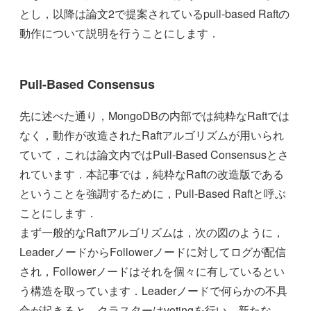
とし，以降は論文2で提案されているpull-based Raftの
動作について説明を行うことにします．
Pull-Based Consensus
先に述べた通り，MongoDBの内部では純粋なRaftでは
なく，動作が改造されたRaftアルゴリズムが用いられ
ていて，これは論文内ではPull-Based Consensusとさ
れています．本記事では，純粋なRaftの改造版である
ということを強調するために，Pull-Based Raftと呼ぶ
ことにします．
まず一般的なRaftアルゴリズムは，次の図のように，
LeaderノードからFollowerノードに対してログが配信
され，Followerノードはそれを個々に有しているとい
う構造を取っています．Leaderノードで何らかの不具
合が起きると，クラスターはvotingを行い，新たな