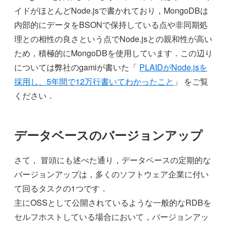
イドがほとんどNode.jsで書かれており，MongoDBは
内部的にデータをBSONで保持している点や非同期処
理との相性の良さという点でNode.jsとの親和性が高い
ため，積極的にMongoDBを使用しています．この辺り
については弊社のgamiが書いた「
PLAIDがNode.jsを
採用し、5年間で12万行書いてわかったこと
」 をご覧
ください．
データベースのバージョンアップ
さて， 冒頭にも述べた通り，データベースの定期的な
バージョンアップは，多くのソフトウェア企業に付い
て回るタスクの1つです．
主にOSSとして公開されているような一般的なRDBを
セルフホストしている場合において，バージョンアッ