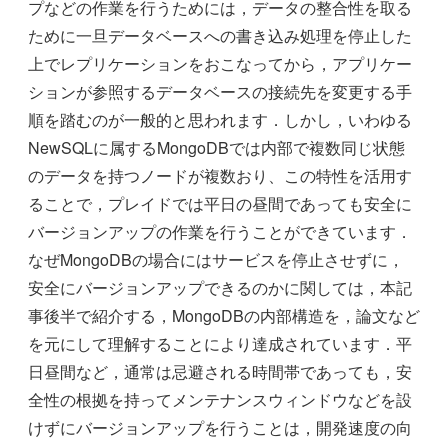
プなどの作業を行うためには，データの整合性を取る
ために一旦データベースへの書き込み処理を停止した
上でレプリケーションをおこなってから，アプリケー
ションが参照するデータベースの接続先を変更する手
順を踏むのが一般的と思われます．しかし，いわゆる
NewSQLに属するMongoDBでは内部で複数同じ状態
のデータを持つノードが複数おり、この特性を活用す
ることで，プレイドでは平日の昼間であっても安全に
バージョンアップの作業を行うことができています．
なぜMongoDBの場合にはサービスを停止させずに，
安全にバージョンアップできるのかに関しては，本記
事後半で紹介する，MongoDBの内部構造を，論文など
を元にして理解することにより達成されています．平
日昼間など，通常は忌避される時間帯であっても，安
全性の根拠を持ってメンテナンスウィンドウなどを設
けずにバージョンアップを行うことは，開発速度の向