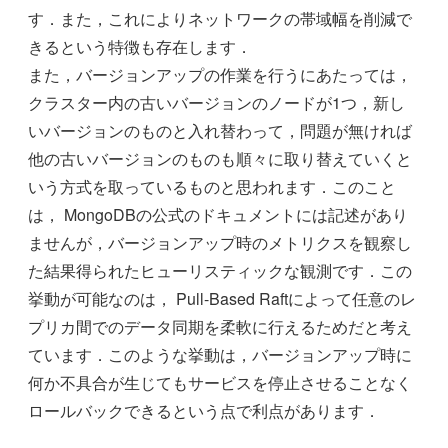
す．また，これによりネットワークの帯域幅を削減で
きるという特徴も存在します．
また，バージョンアップの作業を行うにあたっては，
クラスター内の古いバージョンのノードが1つ，新し
いバージョンのものと入れ替わって，問題が無ければ
他の古いバージョンのものも順々に取り替えていくと
いう方式を取っているものと思われます．このこと
は， MongoDBの公式のドキュメントには記述があり
ませんが，バージョンアップ時のメトリクスを観察し
た結果得られたヒューリスティックな観測です．この
挙動が可能なのは， Pull-Based Raftによって任意のレ
プリカ間でのデータ同期を柔軟に行えるためだと考え
ています．このような挙動は，バージョンアップ時に
何か不具合が生じてもサービスを停止させることなく
ロールバックできるという点で利点があります．