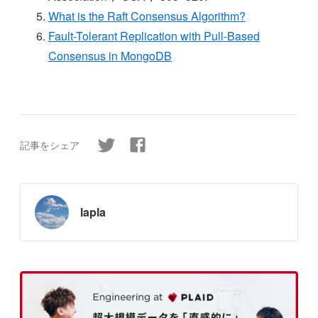
What is the Raft Consensus Algorithm?
Fault-Tolerant Replication with Pull-Based
Consensus in MongoDB
記事をシェア
lapla