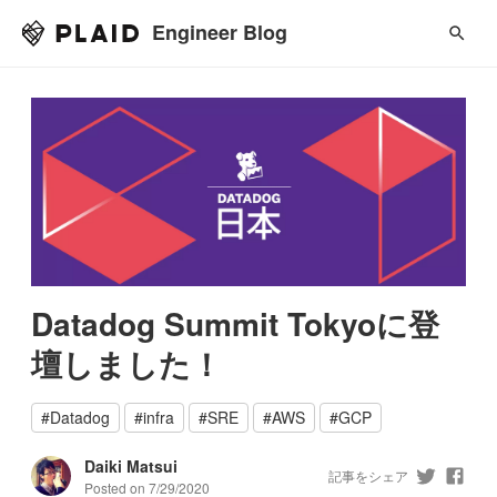
Engineer Blog
Datadog Summit Tokyoに登
壇しました！
#
Datadog
#
infra
#
SRE
#
AWS
#
GCP
Daiki Matsui
記事をシェア
Posted on
7/29/2020