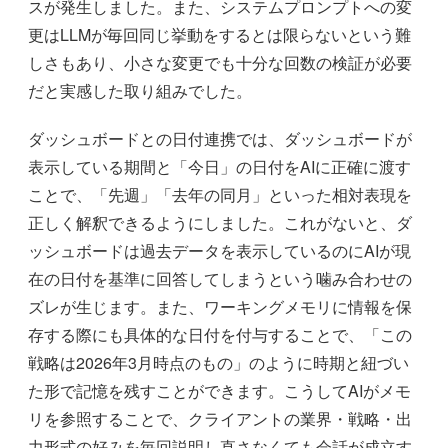
スが発生しました。また、システムプロンプトへの変
更はLLMが毎回同じ挙動をするとは限らないという難
しさもあり、小さな変更でも十分な回数の検証が必要
だと実感した取り組みでした。
ダッシュボードとの日付連携では、ダッシュボードが
表示している期間と「今日」の日付をAIに正確に渡す
ことで、「先週」「去年の同月」といった相対表現を
正しく解釈できるようにしました。これがないと、ダ
ッシュボードは過去データを表示しているのにAIが現
在の日付を基準に回答してしまうという噛み合わせの
ズレが生じます。また、ワーキングメモリに情報を保
存する際にも具体的な日付を付与することで、「この
戦略は2026年3月時点のもの」のように時期と紐づい
た形で記憶を残すことができます。こうしてAIがメモ
リを参照することで、クライアントの業界・戦略・出
力形式の好みを毎回説明し直さなくても会話が成立す