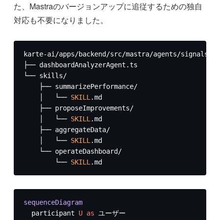
た、Mastraのバージョンアップに追従するための独自
対応も不要になりました。
karte-ai/apps/backend/src/mastra/agents/signals/

├── dashboardAnalyzerAgent.ts

└── skills/

    ├── summarizePerformance/

    │   └── 
SKILL
.md

    ├── proposeImprovements/

    │   └── 
SKILL
.md

    ├── aggregateData/

    │   └── 
SKILL
.md

    └── operateDashboard/

        └── 
SKILL
.md
sequenceDiagram
  participant 
U
as
 ユーザー
