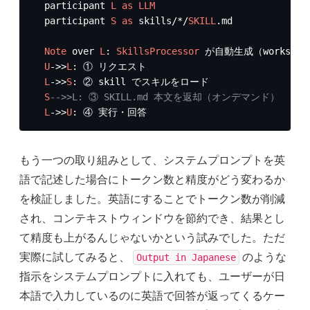
  participant 
L
as
LLM
  participant 
S
as
 skills/*/
SKILL
.md

Note
 over 
L
: 
SkillsProcessor
 が自動生成（workspac
U
->>
L
: ① リクエスト

L
->>
S
: ② skill でスキルをロード

S
-->>L: ③ SKILL.md 本文を返却（オンデマンド）
L
->>
U
: ④ 実行・回答
もう一つの取り組みとして、システムプロンプトを英
語で記述した場合にトークン数と精度がどう変わるか
を検証しました。英語にすることでトークン数が削減
され、コンテキストウィンドウを節約でき、結果とし
て精度も上がるんじゃないかという試みでした。ただ
実際に試してみると、
のような
Output in Japanese
指示をシステムプロンプトに入れても、ユーザーが日
本語で入力しているのに英語で回答が返ってくるケー