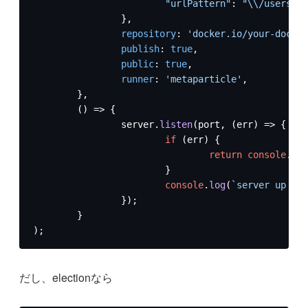
"urlPattern"
: 
"\\/users\\/
		},

repository
: 
'docker.io/your-docker
publish
: 
true
,

public
: 
true
,

runner
: 
'metaparticle'
,

	},

() =>
 {

		server.
listen
(port, 
(
err
) =>
 {

if
 (err) {

return
console
.
log
			}

console
.
log
(
`server up on 
		});

	}

);
だし、electionなら