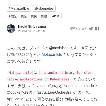
#
Metaparticle
#
Kubernetes
#
検証・実証・実例・実験
#
k8s
Naoki Shibayama
記事をシェア
Posted on
6/19/2018
こんにちは、プレイドの @nashibao です。今回は少
し前に話題になった
Metaparticle
というプロジェクト
について紹介します。
は
Metaparticle
a standard library for cloud
と唄っていま
native applications on Kubernetes.
すが、要はjava/javascript/goなどのapplication code上
にdocker/k8sのInfrastructure/Orchestrationのうち、
Applicationとして関心がある部分は組み込んでしまお
う、というプロジェクトです。