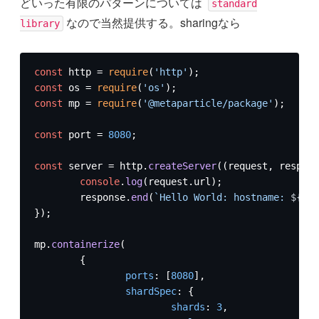
どいった有限のパターンについては
standard
なので当然提供する。sharingなら
library
const
 http = 
require
(
'http'
const
 os = 
require
(
'os'
const
 mp = 
require
(
'@metaparticle/package'
);

const
 port = 
8080
;

const
 server = http.
createServer
(
(
request, respons
console
.
log
(request.
url
);

	response.
end
(
`Hello World: hostname: 
${os.
});

mp.
containerize
(

	{

ports
: [
8080
],

shardSpec
: {

shards
: 
3
,
