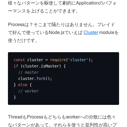
様々なパターンを駆使して劇的にApplicationのパフォ
ーマンスを上げることができます。
Processは？そこまで隔たりはありません。プレイド
で好んで使っているNode.jsでいえば
Cluster
moduleを
使うだけです。
const
 cluster = 
require
(
'cluster'
if
 (cluster.
isMaster
) {

// master
  cluster.
fork
();

} 
else
 {

// worker
}
ThreadもProcessもどちらもworkerへの分散には色々
なパターンがあって、それらを使うと並列性が高いプ