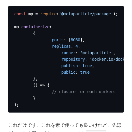
const
 mp = 
require
(
'@metaparticle/package'
);

mp.
containerize
(

	{

ports
: [
8080
],

replicas
: 
4
,

runner
: 
'metaparticle'
,

repository
: 
'docker.io/docker-
publish
: 
true
,

public
: 
true
	},

() =>
 {

// closure for each workers
	}

);
これだけです。これを素で使っても良いけれど、先ほ