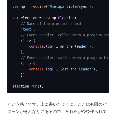
var
 mp = 
require
(
'@metaparticle/sync'
);

var
 election = 
new
 mp.
Election
(

// Name of the election shard
'test'
,

// Event handler, called when a program become
() =>
 {

console
.
log
(
'I am the leader'
);

    },

// Event handler, called when a program that w
() =>
 {

console
.
log
(
'I lost the leader'
);

    });

election.
run
();
という感じです。上に書いたように、ここは有限のパ
ターンがそれなりにあるので、それらが今後作られて