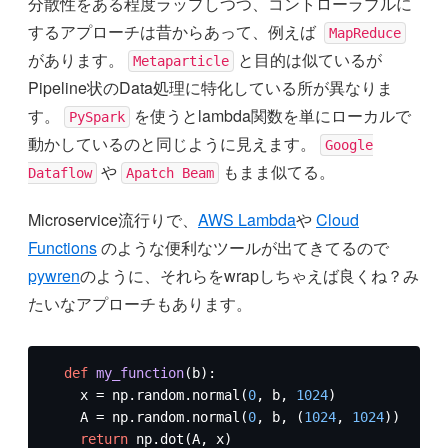
分散性をある程度ラップしつつ、コントローラブルに
するアプローチは昔からあって、例えば
MapReduce
があります。
と目的は似ているが
Metaparticle
Pipeline状のData処理に特化している所が異なりま
す。
を使うとlambda関数を単にローカルで
PySpark
動かしているのと同じように見えます。
Google
や
もまま似てる。
Dataflow
Apatch Beam
Microservice流行りで、
AWS Lambda
や
Cloud
Functions
のような便利なツールが出てきてるので
pywren
のように、それらをwrapしちゃえば良くね？み
たいなアプローチもあります。
def
my_function
(
b
):

    x = np.random.normal(
0
, b, 
1024
)

    A = np.random.normal(
0
, b, (
1024
, 
1024
))

return
 np.dot(A, x)
