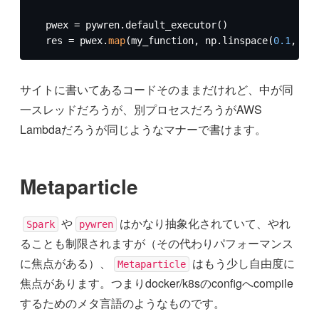
  pwex = pywren.default_executor()

  res = pwex.
map
(my_function, np.linspace(
0.1
, 
100
サイトに書いてあるコードそのままだけれど、中が同
一スレッドだろうが、別プロセスだろうがAWS
Lambdaだろうが同じようなマナーで書けます。
Metaparticle
や
はかなり抽象化されていて、やれ
Spark
pywren
ることも制限されますが（その代わりパフォーマンス
に焦点がある）、
はもう少し自由度に
Metaparticle
焦点があります。つまりdocker/k8sのconfigへcompile
するためのメタ言語のようなものです。