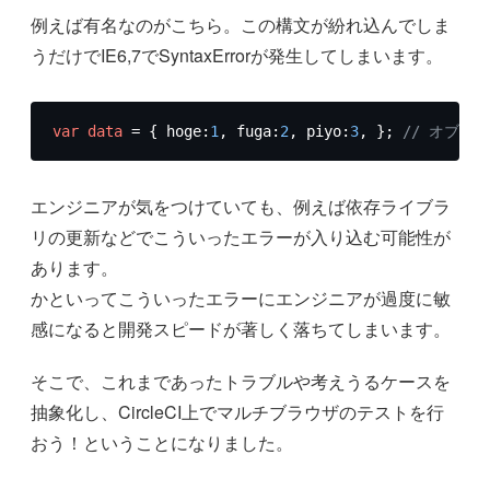
例えば有名なのがこちら。この構文が紛れ込んでしま
うだけでIE6,7でSyntaxErrorが発生してしまいます。
var
data
 = { hoge:
1
, fuga:
2
, piyo:
3
, }; 
// オブジ
エンジニアが気をつけていても、例えば依存ライブラ
リの更新などでこういったエラーが入り込む可能性が
あります。
かといってこういったエラーにエンジニアが過度に敏
感になると開発スピードが著しく落ちてしまいます。
そこで、これまであったトラブルや考えうるケースを
抽象化し、CircleCI上でマルチブラウザのテストを行
おう！ということになりました。