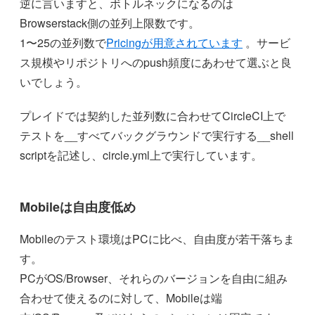
逆に言いますと、ボトルネックになるのは
Browserstack側の並列上限数です。
1〜25の並列数で
Pricingが用意されています
。サービ
ス規模やリポジトリへのpush頻度にあわせて選ぶと良
いでしょう。
プレイドでは契約した並列数に合わせてCircleCI上で
テストを__すべてバックグラウンドで実行する__shell
scriptを記述し、circle.yml上で実行しています。
Mobileは自由度低め
Mobileのテスト環境はPCに比べ、自由度が若干落ちま
す。
PCがOS/Browser、それらのバージョンを自由に組み
合わせて使えるのに対して、Mobileは端