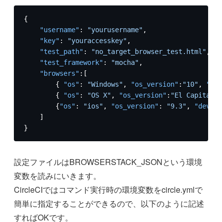
{
"username"
:
"yourusername"
,
"key"
:
"youraccesskey"
,
"test_path"
:
"no_target_browser_test.html"
,
"test_framework"
:
"mocha"
,
"browsers"
:
[
{
"os"
:
"Windows"
,
"os_version"
:
"10"
,
"bro
{
"os"
:
"OS X"
,
"os_version"
:
"El Capitan"
,
{
"os"
:
"ios"
,
"os_version"
:
"9.3"
,
"device
]
}
設定ファイルはBROWSERSTACK_JSONという環境
変数を読みにいきます。
CircleCIではコマンド実行時の環境変数をcircle.ymlで
簡単に指定することができるので、以下のように記述
すればOKです。