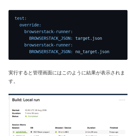
test:
override:
browserstack-runner:
BROWSERSTACK_JSON:
target.json
browserstack-runner:
BROWSERSTACK_JSON:
no_target.json
実行すると管理画面にはこのように結果が表示されま
す。