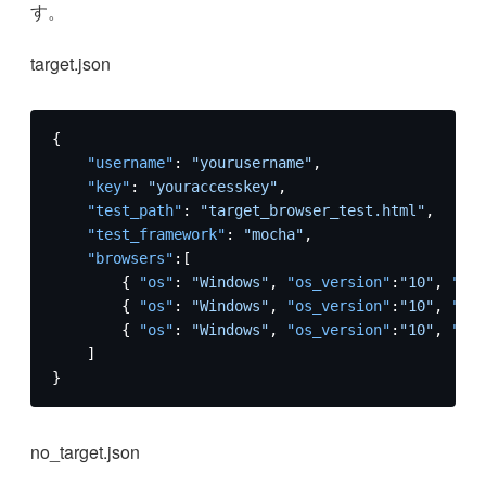
す。
target.json
{
"username"
:
"yourusername"
,
"key"
:
"youraccesskey"
,
"test_path"
:
"target_browser_test.html"
,
"test_framework"
:
"mocha"
,
"browsers"
:
[
{
"os"
:
"Windows"
,
"os_version"
:
"10"
,
"bro
{
"os"
:
"Windows"
,
"os_version"
:
"10"
,
"bro
{
"os"
:
"Windows"
,
"os_version"
:
"10"
,
"bro
]
}
no_target.json