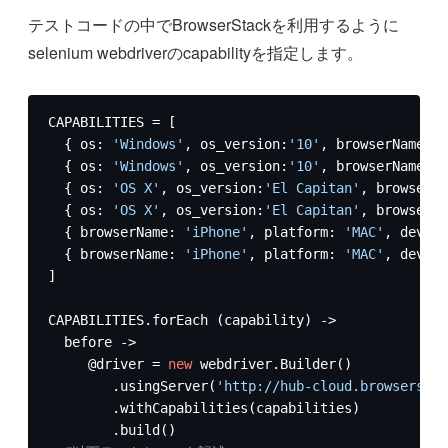
テストコードの中でBrowserStackを利用するように
selenium webdriverのcapabilityを指定します。
CAPABILITIES = [

  { os: 
'Windows'
, os_version:
'10'
, browserName: 
'
  { os: 
'Windows'
, os_version:
'10'
, browserName: 
'
  { os: 
'OS X'
, os_version:
'El Capitan'
, browserNa
  { os: 
'OS X'
, os_version:
'El Capitan'
, browserNa
  { browserName: 
'iPhone'
, platform: 
'MAC'
, device
  { browserName: 
'iPhone'
, platform: 
'MAC'
, device
]

CAPABILITIES.forEach (capability) ->

  before ->

     @driver = 
new
 webdriver.Builder()

        .usingServer(
'http://hub-cloud.browserstac
        .withCapabilities(capabilities)

        .build()
