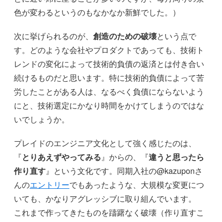
色が変わるというのもなかなか新鮮でした。）
次に挙げられるのが、
創造のための破壊
という点で
す。どのような会社やプロダクトであっても、技術ト
レンドの変化によって技術的負債の返済とは付き合い
続けるものだと思います。特に技術的負債によって苦
労したことがある人は、なるべく負債にならないよう
にと、技術選定にかなり時間をかけてしまうのではな
いでしょうか。
プレイドのエンジニア文化として強く感じたのは、
『
とりあえずやってみる
』からの、『
違うと思ったら
作り直す
』という文化です。同期入社の@kazuponさ
んの
エントリー
でもあったような、大規模な変更につ
いても、かなりアグレッシブに取り組んでいます。
これまで作ってきたものを躊躇なく破壊（作り直すこ