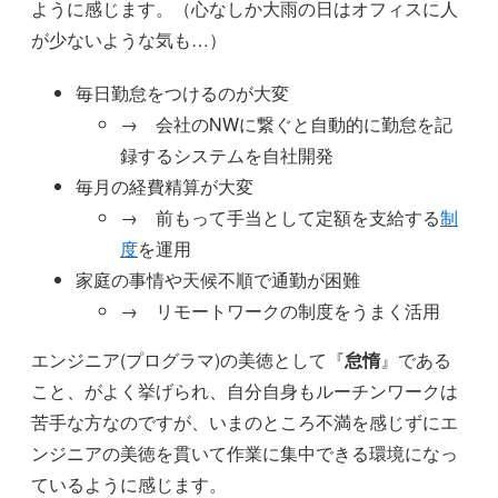
ように感じます。（心なしか大雨の日はオフィスに人
が少ないような気も…）
毎日勤怠をつけるのが大変
→ 会社のNWに繋ぐと自動的に勤怠を記
録するシステムを自社開発
毎月の経費精算が大変
→ 前もって手当として定額を支給する
制
度
を運用
家庭の事情や天候不順で通勤が困難
→ リモートワークの制度をうまく活用
エンジニア(プログラマ)の美徳として『
怠惰
』である
こと、がよく挙げられ、自分自身もルーチンワークは
苦手な方なのですが、いまのところ不満を感じずにエ
ンジニアの美徳を貫いて作業に集中できる環境になっ
ているように感じます。