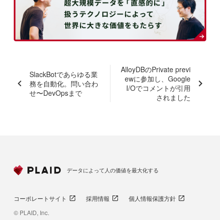
AlloyDBのPrivate previ
SlackBotであらゆる業
ewに参加し、Google
務を自動化。問い合わ
I/Oでコメントが引用
せ〜DevOpsまで
されました
データによって人の価値を最大化する
コーポレートサイト
採用情報
個人情報保護方針
© PLAID, Inc.