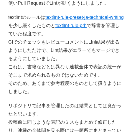
使いPull RequestでLintが動くようにしました。
textlintのルールは
textlint-rule-preset-ja-technical-writing
を少し緩くしたものと
textlint-rule-prh
で辞書を管理し
ていた程度です。
CIでのチェックもレビューコメントにLint結果が出る
ようにしただけで、Lint結果がエラーでもマージでき
るようにしていました。
これは、書籍などとは異なり連載全体で表記の統一が
そこまで求められるものではないためです。
そのため、あくまで参考程度のものとして扱うように
しました。
リポジトリで記事を管理したのは結果としては良かっ
たと思います。
投稿前に同じような表記のミスをまとめて修正した
り、連載の全体間を見る際には一箇所にまとまってい