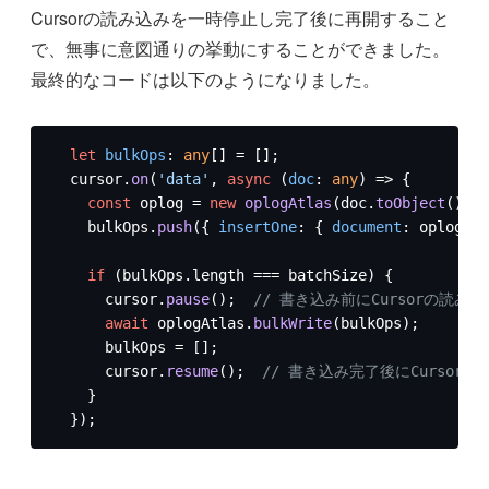
Cursorの読み込みを一時停止し完了後に再開すること
で、無事に意図通りの挙動にすることができました。
最終的なコードは以下のようになりました。
let
bulkOps
: 
any
[] = [];

  cursor.
on
(
'data'
, 
async
 (
doc
: 
any
) => {

const
 oplog = 
new
oplogAtlas
(doc.
toObject
());

    bulkOps.
push
({ 
insertOne
: { 
document
: oplog } 
if
 (bulkOps.
length
 === batchSize) {

      cursor.
pause
();  
// 書き込み前にCursorの読み
await
 oplogAtlas.
bulkWrite
(bulkOps);

      bulkOps = [];

      cursor.
resume
();  
// 書き込み完了後にCursor
    }

  });