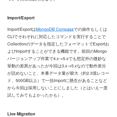
Import/Export
Import/Exportは
MongoDB Compass
での操作もしくは
CLIでそれぞれに対応したコマンドを実行することで
Collectionのデータを指定したフォーマットでExportお
よびImportすることができる機能です。前回のMongo
バージョンアップ作業で4.x→5.xでも想定外の微妙な
挙動の差異があったが今回は3.x→5.xなので動作差分
が読めないこと、本番データ量が膨大（約2.3億レコー
ド、500GB以上）で一括Importに懸念があることなど
から今回は採用しないことにしました（とはいえ一度
試してみてもよかったかも）。
Live Migration