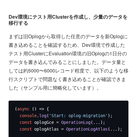
Dev環境にテスト用Clusterを作成し、少量のデータを
移行する
まずは旧Oplogから取得した任意のデータを新Oplogに
書き込めることを確認するため、Dev環境で作成した
テスト用ClusterにEvaluation環境の旧Oplogの1日分の
データを書き込んでみることにしました。データ量と
しては約5000〜6000レコード程度で、以下のような移
行スクリプトで問題なく書き込めることが確認できま
した（サンプル用に簡略化しています）。
(
async
 () => {

console
.
log
(
'Start: oplog-migration'
);

const
 oplogGce = 
OperationLog
(...);

const
 oplogAtlas = 
OperationLogAtlas
(...);
