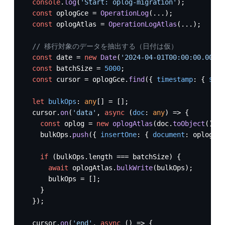
console
.
log
(
'Start: oplog-migration'
);

const
 oplogGce = 
OperationLog
(...);

const
 oplogAtlas = 
OperationLogAtlas
(...);

// 移行対象のデータを抽出する（日付は仮）
const
 date = 
new
Date
(
'2024-04-01T00:00:00.000+0
const
 batchSize = 
5000
;

const
 cursor = oplogGce.
find
({ 
timestamp
: { 
$lte
let
bulkOps
: 
any
[] = [];

  cursor.
on
(
'data'
, 
async
 (
doc
: 
any
) => {

const
 oplog = 
new
oplogAtlas
(doc.
toObject
());

    bulkOps.
push
({ 
insertOne
: { 
document
: oplog } 
if
 (bulkOps.
length
 === batchSize) {

await
 oplogAtlas.
bulkWrite
(bulkOps);

      bulkOps = [];

    }

  });

  cursor.
on
(
'end'
, 
async
 () => {
