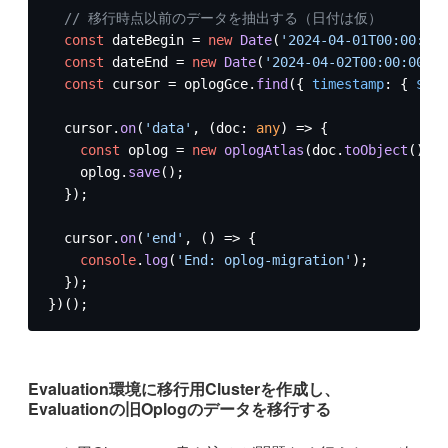
// 移行時点以前のデータを抽出する（日付は仮）
const
 dateBegin = 
new
Date
(
'2024-04-01T00:00:00.
const
 dateEnd = 
new
Date
(
'2024-04-02T00:00:00.00
const
 cursor = oplogGce.
find
({ 
timestamp
: { 
$gte
  cursor.
on
(
'data'
, 
(
doc: 
any
) =>
 {

const
 oplog = 
new
oplogAtlas
(doc.
toObject
());

    oplog.
save
();

  });

  cursor.
on
(
'end'
, 
() =>
 {

console
.
log
(
'End: oplog-migration'
);

  });

})();
Evaluation環境に移行用Clusterを作成し、
Evaluationの旧Oplogのデータを移行する