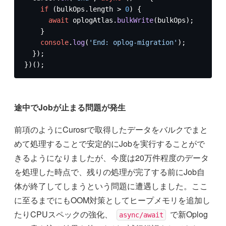
if
 (bulkOps.
length
 > 
0
) {

await
 oplogAtlas.
bulkWrite
(bulkOps);

    }

console
.
log
(
'End: oplog-migration'
);

  });

})();
途中でJobが止まる問題が発生
前項のようにCurosrで取得したデータをバルクでまと
めて処理することで安定的にJobを実行することがで
きるようになりましたが、今度は20万件程度のデータ
を処理した時点で、残りの処理が完了する前にJob自
体が終了してしまうという問題に遭遇しました。ここ
に至るまでにもOOM対策としてヒープメモリを追加し
たりCPUスペックの強化、
で新Oplog
async/await