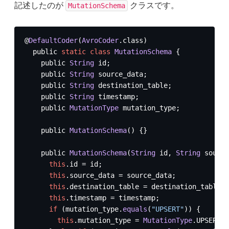
記述したのが
クラスです。
MutationSchema
@
DefaultCoder
(
AvroCoder
.
class
)

  public 
static
class
MutationSchema
 {

    public 
String
 id;

    public 
String
 source_data;

    public 
String
 destination_table;

    public 
String
 timestamp;

    public 
MutationType
 mutation_type;

    public 
MutationSchema
() {}

    public 
MutationSchema
(
String
 id, 
String
 source
this
.
id
 = id;

this
.
source_data
 = source_data;

this
.
destination_table
 = destination_table;

this
.
timestamp
 = timestamp;

if
 (mutation_type.
equals
(
"UPSERT"
)) {

this
.
mutation_type
 = 
MutationType
.
UPSERT
;
