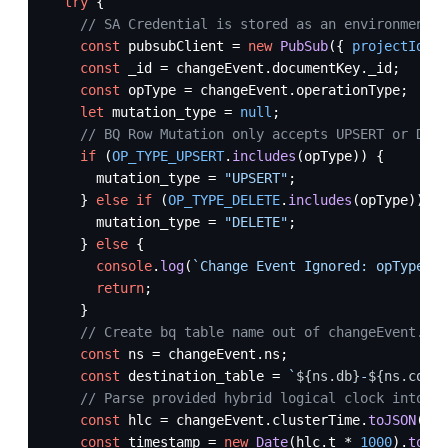
try
 {

// SA Credential is stored as an environment v
const
 pubsubClient = 
new
PubSub
({ 
projectId
: 
P
const
 _id = changeEvent.
documentKey
.
_id
;

const
 opType = changeEvent.
operationType
;

let
 mutation_type = 
null
;

// BQ Row Mutation only accepts UPSERT or DELE
if
 (
OP_TYPE_UPSERT
.
includes
(opType)) {

      mutation_type = 
"UPSERT"
;

    } 
else
if
 (
OP_TYPE_DELETE
.
includes
(opType)) {

      mutation_type = 
"DELETE"
;

    } 
else
 {

console
.
log
(
`Change Event Ignored: opType 
${
return
;

    }

// Create bq table name out of changeEvent.ns
const
 ns = changeEvent.
ns
;

const
 destination_table = 
`
${ns.db}
-
${ns.coll}
// Parse provided hybrid logical clock into UT
const
 hlc = changeEvent.
clusterTime
.
toJSON
()[
"
const
 timestamp = 
new
Date
(hlc.
t
 * 
1000
).
toUTC