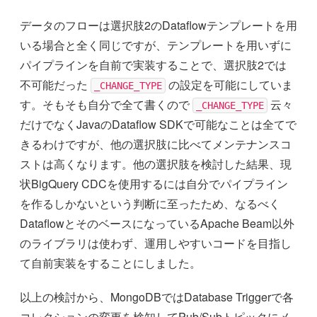
データのフローは選択肢2のDataflowテンプレートを用
いる場合と全く同じですが、テンプレートを用いずに
パイプラインを自前で実装することで、選択肢2では
不可能だった
の設定を可能にしていま
_CHANGE_TYPE
す。そもそも自分で全て書くので
云々
_CHANGE_TYPE
だけでなくJavaのDataflow SDKで可能なことは全てで
きるわけですが、他の選択肢に比べてメンテナンスコ
ストは高くなります。他の選択肢を検討した結果、現
状BigQuery CDCを使用するには自分でパイプライン
を作るしかないという判断に至ったため、なるべく
DataflowとそのベースになっているApache Beam以外
のライブラリは使わず、運用しやすいコードを目指し
て自前実装をすることにしました。
以上の検討から、MongoDBではDatabase Triggerで各
コレクションの変更を検知してPub/Subトピックにメ