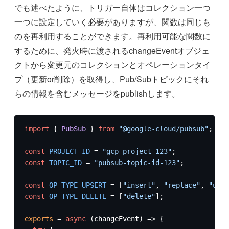
でも述べたように、トリガー自体はコレクション一つ
一つに設定していく必要がありますが、関数は同じも
のを再利用することができます。再利用可能な関数に
するために、発火時に渡されるchangeEventオブジェ
クトから変更元のコレクションとオペレーションタイ
プ（更新or削除）を取得し、Pub/Subトピックにそれ
らの情報を含むメッセージをpublishします。
import
 { 
PubSub
 } 
from
"@google-cloud/pubsub"
;

const
PROJECT_ID
 = 
"gcp-project-123"
const
TOPIC_ID
 = 
"pubsub-topic-id-123"
;

const
OP_TYPE_UPSERT
 = [
"insert"
, 
"replace"
, 
"upda
const
OP_TYPE_DELETE
 = [
"delete"
];

exports
 = 
async
 (changeEvent) => {
