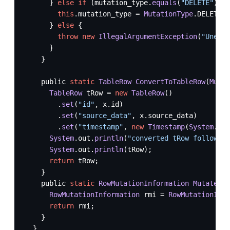
      } 
else
if
 (mutation_type.
equals
(
"DELETE"
)) {

this
.
mutation_type
 = 
MutationType
.
DELETE
;

      } 
else
 {

throw
new
IllegalArgumentException
(
"Unexpe
      }

    }

    public 
static
TableRow
ConvertToTableRow
(
Mutat
TableRow
 tRow = 
new
TableRow
()

        .
set
(
"id"
, x.
id
)

        .
set
(
"source_data"
, x.
source_data
)

        .
set
(
"timestamp"
, 
new
Timestamp
(
System
.
cur
System
.
out
.
println
(
"converted tRow following
System
.
out
.
println
(tRow);

return
 tRow;

    }

    public 
static
RowMutationInformation
MutateRow
RowMutationInformation
 rmi = 
RowMutationInf
return
 rmi;

    }

  }