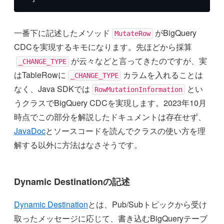
一番下に記述したメソッド
がBigQuery
MutateRow
CDCを実現するキモになります。先ほどから採算
が云々などと言ってきたのですが、実
_CHANGE_TYPE
はTableRowに
カラムを入れることは
_CHANGE_TYPE
なく、Java SDKでは
とい
RowMutationInformation
うクラスでBigQuery CDCを実現します。2023年10月
時点でこの部分を解説したドキュメントは存在せず、
JavaDoc
とソースコードを読んでクラスの使い方を理
解する以外に方法はなさそうです。
Dynamic Destinationの記述
Dynamic Destination
とは、Pub/Subトピックから受け
取ったメッセージに応じて、書き込むBigQueryテーブ