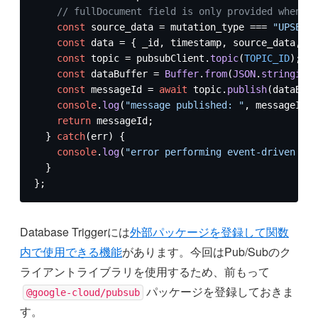
// fullDocument field is only provided when a 
const
 source_data = mutation_type === 
"UPSERT"
const
 data = { _id, timestamp, source_data, mu
const
 topic = pubsubClient.
topic
(
TOPIC_ID
);

const
 dataBuffer = 
Buffer
.
from
(
JSON
.
stringify
(
const
 messageId = 
await
 topic.
publish
(dataBuff
console
.
log
(
"message published: "
, messageId);

return
 messageId;

  } 
catch
(err) {

console
.
log
(
"error performing event-driven pro
  }

};
Database Triggerには
外部パッケージを登録して関数
内で使用できる機能
があります。今回はPub/Subのク
ライアントライブラリを使用するため、前もって
パッケージを登録しておきま
@google-cloud/pubsub
す。