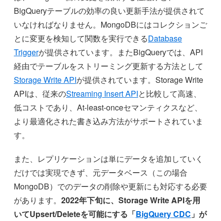
BigQueryテーブルの効率の良い更新手法が提供されて
いなければなりません。MongoDBにはコレクションご
とに変更を検知して関数を実行できる
Database
Trigger
が提供されています。またBigQueryでは、API
経由でテーブルをストリーミング更新する方法として
Storage Write API
が提供されています。Storage Write
APIは、従来の
Streaming Insert API
と比較して高速、
低コストであり、At-least-onceセマンティクスなど、
より最適化された書き込み方法がサポートされていま
す。
また、レプリケーションは単にデータを追加していく
だけでは実現できず、元データベース（この場合
MongoDB）でのデータの削除や更新にも対応する必要
があります。
2022年下旬に、Storage Write APIを用
いてUpsert/Deleteを可能にする「
BigQuery CDC
」が