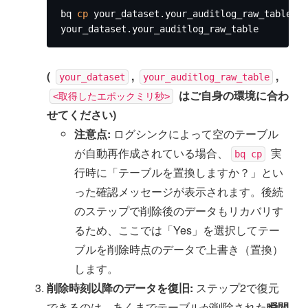
bq 
cp
 your_dataset.your_auditlog_raw_tab
your_dataset.your_auditlog_raw_table
(
,
,
your_dataset
your_auditlog_raw_table
はご自身の環境に合わ
<取得したエポックミリ秒>
せてください)
注意点:
ログシンクによって空のテーブル
が自動再作成されている場合、
実
bq cp
行時に「テーブルを置換しますか？」とい
った確認メッセージが表示されます。後続
のステップで削除後のデータもリカバリす
るため、ここでは「Yes」を選択してテー
ブルを削除時点のデータで上書き（置換）
します。
削除時刻以降のデータを復旧:
ステップ2で復元
できるのは、あくまでテーブルが削除された
瞬間