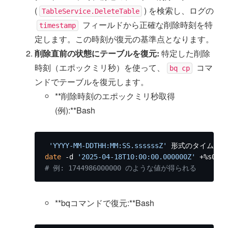
(
) を検索し、ログの
TableService.DeleteTable
フィールドから正確な削除時刻を特
timestamp
定します。この時刻が復元の基準点となります。
削除直前の状態にテーブルを復元:
特定した削除
時刻（エポックミリ秒）を使って、
コマ
bq cp
ンドでテーブルを復元します。
**削除時刻のエポックミリ秒取得
(例):**Bash
'YYYY-MM-DDTHH:MM:SS.ssssssZ'
date
 -d 
'2025-04-18T10:00:00.000000Z'
# 例: 1744986000000 のような値が得られる
**bqコマンドで復元:**Bash