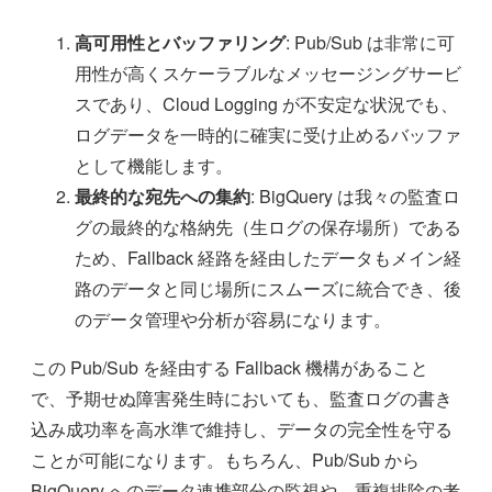
高可用性とバッファリング
: Pub/Sub は非常に可
用性が高くスケーラブルなメッセージングサービ
スであり、Cloud Logging が不安定な状況でも、
ログデータを一時的に確実に受け止めるバッファ
として機能します。
最終的な宛先への集約
: BigQuery は我々の監査ロ
グの最終的な格納先（生ログの保存場所）である
ため、Fallback 経路を経由したデータもメイン経
路のデータと同じ場所にスムーズに統合でき、後
のデータ管理や分析が容易になります。
この Pub/Sub を経由する Fallback 機構があること
で、予期せぬ障害発生時においても、監査ログの書き
込み成功率を高水準で維持し、データの完全性を守る
ことが可能になります。もちろん、Pub/Sub から
BigQuery へのデータ連携部分の監視や、重複排除の考