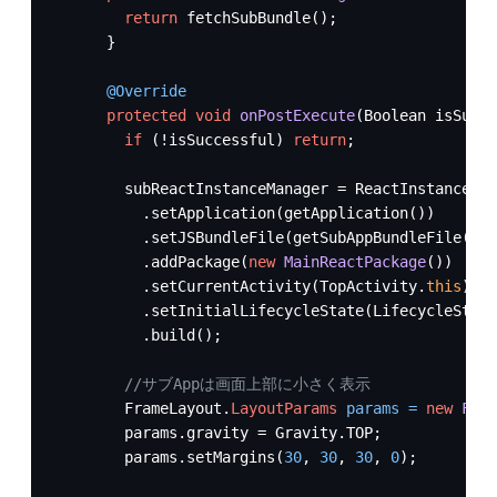
return
 fetchSubBundle();

      }

@Override
protected
void
onPostExecute
(Boolean isSucce
if
 (!isSuccessful) 
return
;

        subReactInstanceManager = ReactInstanceMan
          .setApplication(getApplication())

          .setJSBundleFile(getSubAppBundleFile().g
          .addPackage(
new
MainReactPackage
())

          .setCurrentActivity(TopActivity.
this
)

          .setInitialLifecycleState(LifecycleState
          .build();

//サブAppは画面上部に小さく表示
        FrameLayout.
LayoutParams
params
=
new
Fram
        params.gravity = Gravity.TOP;

        params.setMargins(
30
, 
30
, 
30
, 
0
);
