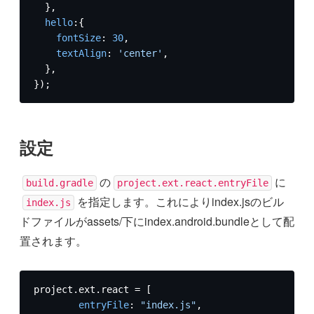
  },

hello
:{

fontSize
: 
30
,

textAlign
: 
'center'
,

  },

});
設定
の
に
build.gradle
project.ext.react.entryFile
を指定します。これによりindex.jsのビル
index.js
ドファイルがassets/下にindex.android.bundleとして配
置されます。
project.
ext
.
react
 = [  

entryFile
: 
"index.js"
,  
