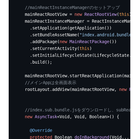
//mainReactInstanceManagerのセットアップ
    mainReactRootView = 
new
ReactRootView
(
this
);

    mainReactInstanceManager = ReactInstanceManage
      .setApplication(getApplication())

      .setBundleAssetName(
"index.android.bundle"
)

      .addPackage(
new
MainReactPackage
())

      .setCurrentActivity(
this
)

      .setInitialLifecycleState(LifecycleState.RES
      .build();

    mainReactRootView.startReactApplication(mainRe
//メインAppは全画面表示
    rootLayout.addView(mainReactRootView, 
new
Fram
//index.sub.bundle.jsをダウンロードし、subReact
new
AsyncTask
<Void, Void, Boolean>() {

@Override
protected
 Boolean 
doInBackground
(Void... voi