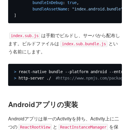
bundleInDebug
: 
true
,  

bundleAssetName
: 
"index.android.bundle"
]  
は手動でビルドし、サーバから配布し
index.sub.js
ます。ビルドファイルは
とい
index.sub.bundle.js
う名前にします。
> 
react-native bundle --platform android --entry-f
> 
http-server ./  
#https://www.npmjs.com/package/h
Androidアプリの実装
Androidアプリは単一のActivityを持ち、Activity上に二
つの
と
を保
ReactRootView
ReactInstanceManager