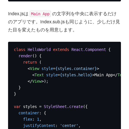
index.jsは
の文字列を中央に表示するだけ
Main App
のアプリです。index.sub.jsも同じように、少しだけ見
た目を変えたものを用意します。
class
HelloWorld
extends
React.Component
 {

render
(
) {

return
 (

<
View
style
=
{styles.container}
>
<
Text
style
=
{styles.hello}
>
Main App
</
Text
>
</
View
>
);

  }

}

var
 styles = 
StyleSheet
.
create
({

container
: {

flex
: 
1
,

justifyContent
: 
'center'
,
