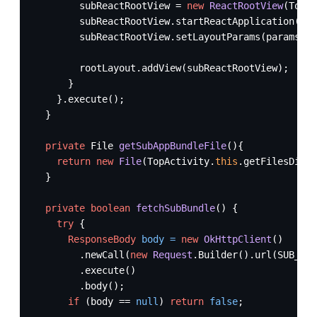
        subReactRootView = 
new
ReactRootView
(TopAc
        subReactRootView.startReactApplication(sub
        subReactRootView.setLayoutParams(params);

        rootLayout.addView(subReactRootView);

      }

    }.execute();

  }

private
 File 
getSubAppBundleFile
()
{

return
new
File
(TopActivity.
this
.getFilesDir()
  }

private
boolean
fetchSubBundle
()
 {

try
 {      

ResponseBody
body
=
new
OkHttpClient
()

        .newCall(
new
Request
.Builder().url(SUB_BUN
        .execute()

        .body();

if
 (body == 
null
) 
return
false
;
