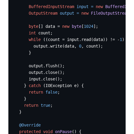
BufferedInputStream
input
=
new
BufferedInpu
OutputStream
output
=
new
FileOutputStream
(g
byte
[] data = 
new
byte
[
1024
];

int
 count;

while
 ((count = input.read(data)) != -
1
) {

        output.write(data, 
0
, count);

      }

      output.flush();

      output.close();

      input.close();

    } 
catch
 (IOException e) {

return
false
;

    }

return
true
;

  }

@Override
protected
void
onPause
()
 {
