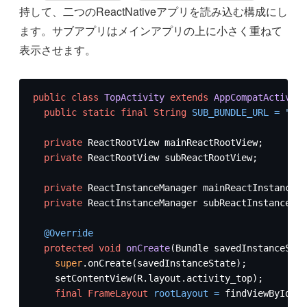
持して、二つのReactNativeアプリを読み込む構成にし
ます。サブアプリはメインアプリの上に小さく重ねて
表示させます。
public
class
TopActivity
extends
AppCompatActivity
public
static
final
String
SUB_BUNDLE_URL
=
"htt
private
 ReactRootView mainReactRootView;

private
 ReactRootView subReactRootView;

private
 ReactInstanceManager mainReactInstanceMa
private
 ReactInstanceManager subReactInstanceMan
@Override
protected
void
onCreate
(Bundle savedInstanceStat
super
.onCreate(savedInstanceState);

    setContentView(R.layout.activity_top);

final
FrameLayout
rootLayout
=
 findViewById(R.