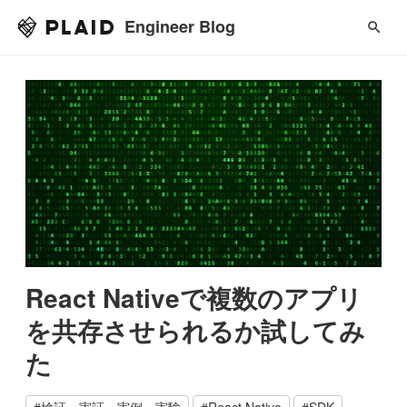
Engineer Blog
React Nativeで複数のアプリ
を共存させられるか試してみ
た
#
検証・実証・実例・実験
#
React Native
#
SDK