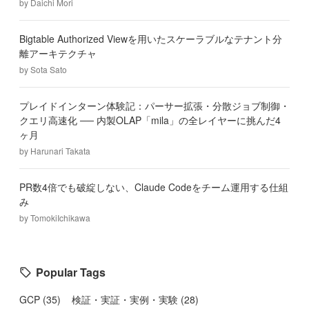
by
Daichi Mori
Bigtable Authorized Viewを用いたスケーラブルなテナント分
離アーキテクチャ
by
Sota Sato
プレイドインターン体験記：パーサー拡張・分散ジョブ制御・
クエリ高速化 ── 内製OLAP「mila」の全レイヤーに挑んだ4
ヶ月
by
Harunari Takata
PR数4倍でも破綻しない、Claude Codeをチーム運用する仕組
み
by
TomokiIchikawa
Popular Tags
GCP
(
35
)
検証・実証・実例・実験
(
28
)