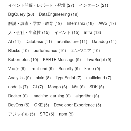
イベント開催・レポート・登壇
(
27
)
インターン
(
21
)
BigQuery
(
20
)
DataEngineering
(
19
)
解説・調査・学習・教育
(
19
)
Internship
(
18
)
AWS
(
17
)
人・会社・生産性
(
15
)
イベント
(
15
)
infra
(
13
)
AI
(
11
)
Database
(
11
)
architecture
(
11
)
Datadog
(
11
)
Blocks
(
10
)
performance
(
10
)
エンジニア
(
10
)
Kubernetes
(
10
)
KARTE Message
(
9
)
JavaScript
(
9
)
Vue.js
(
9
)
front-end
(
9
)
Security
(
9
)
karte
(
9
)
Analytics
(
9
)
plaid
(
8
)
TypeScript
(
7
)
multicloud
(
7
)
node.js
(
7
)
CI
(
7
)
Mongo
(
6
)
k8s
(
6
)
SDK
(
6
)
Docker
(
6
)
machine learning
(
6
)
algorithm
(
6
)
DevOps
(
5
)
GKE
(
5
)
Developer Experience
(
5
)
アジャイル
(
5
)
SRE
(
5
)
npm
(
5
)