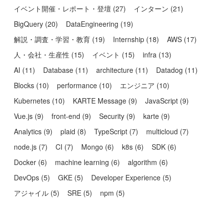
イベント開催・レポート・登壇
(
27
)
インターン
(
21
)
BigQuery
(
20
)
DataEngineering
(
19
)
解説・調査・学習・教育
(
19
)
Internship
(
18
)
AWS
(
17
)
人・会社・生産性
(
15
)
イベント
(
15
)
infra
(
13
)
AI
(
11
)
Database
(
11
)
architecture
(
11
)
Datadog
(
11
)
Blocks
(
10
)
performance
(
10
)
エンジニア
(
10
)
Kubernetes
(
10
)
KARTE Message
(
9
)
JavaScript
(
9
)
Vue.js
(
9
)
front-end
(
9
)
Security
(
9
)
karte
(
9
)
Analytics
(
9
)
plaid
(
8
)
TypeScript
(
7
)
multicloud
(
7
)
node.js
(
7
)
CI
(
7
)
Mongo
(
6
)
k8s
(
6
)
SDK
(
6
)
Docker
(
6
)
machine learning
(
6
)
algorithm
(
6
)
DevOps
(
5
)
GKE
(
5
)
Developer Experience
(
5
)
アジャイル
(
5
)
SRE
(
5
)
npm
(
5
)