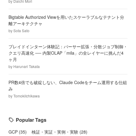
by
Daichi Mori
Bigtable Authorized Viewを用いたスケーラブルなテナント分
離アーキテクチャ
by
Sota Sato
プレイドインターン体験記：パーサー拡張・分散ジョブ制御・
クエリ高速化 ── 内製OLAP「mila」の全レイヤーに挑んだ4
ヶ月
by
Harunari Takata
PR数4倍でも破綻しない、Claude Codeをチーム運用する仕組
み
by
TomokiIchikawa
Popular Tags
GCP
(
35
)
検証・実証・実例・実験
(
28
)