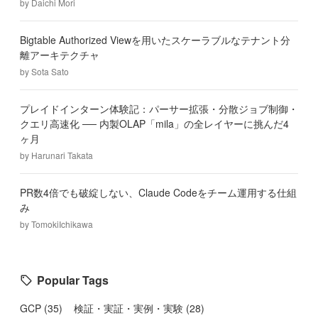
by
Daichi Mori
Bigtable Authorized Viewを用いたスケーラブルなテナント分
離アーキテクチャ
by
Sota Sato
プレイドインターン体験記：パーサー拡張・分散ジョブ制御・
クエリ高速化 ── 内製OLAP「mila」の全レイヤーに挑んだ4
ヶ月
by
Harunari Takata
PR数4倍でも破綻しない、Claude Codeをチーム運用する仕組
み
by
TomokiIchikawa
Popular Tags
GCP
(
35
)
検証・実証・実例・実験
(
28
)