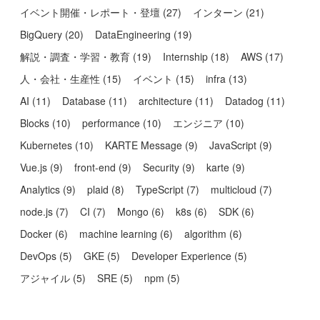
イベント開催・レポート・登壇
(
27
)
インターン
(
21
)
BigQuery
(
20
)
DataEngineering
(
19
)
解説・調査・学習・教育
(
19
)
Internship
(
18
)
AWS
(
17
)
人・会社・生産性
(
15
)
イベント
(
15
)
infra
(
13
)
AI
(
11
)
Database
(
11
)
architecture
(
11
)
Datadog
(
11
)
Blocks
(
10
)
performance
(
10
)
エンジニア
(
10
)
Kubernetes
(
10
)
KARTE Message
(
9
)
JavaScript
(
9
)
Vue.js
(
9
)
front-end
(
9
)
Security
(
9
)
karte
(
9
)
Analytics
(
9
)
plaid
(
8
)
TypeScript
(
7
)
multicloud
(
7
)
node.js
(
7
)
CI
(
7
)
Mongo
(
6
)
k8s
(
6
)
SDK
(
6
)
Docker
(
6
)
machine learning
(
6
)
algorithm
(
6
)
DevOps
(
5
)
GKE
(
5
)
Developer Experience
(
5
)
アジャイル
(
5
)
SRE
(
5
)
npm
(
5
)