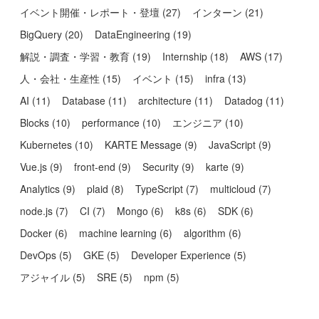
イベント開催・レポート・登壇
(
27
)
インターン
(
21
)
BigQuery
(
20
)
DataEngineering
(
19
)
解説・調査・学習・教育
(
19
)
Internship
(
18
)
AWS
(
17
)
人・会社・生産性
(
15
)
イベント
(
15
)
infra
(
13
)
AI
(
11
)
Database
(
11
)
architecture
(
11
)
Datadog
(
11
)
Blocks
(
10
)
performance
(
10
)
エンジニア
(
10
)
Kubernetes
(
10
)
KARTE Message
(
9
)
JavaScript
(
9
)
Vue.js
(
9
)
front-end
(
9
)
Security
(
9
)
karte
(
9
)
Analytics
(
9
)
plaid
(
8
)
TypeScript
(
7
)
multicloud
(
7
)
node.js
(
7
)
CI
(
7
)
Mongo
(
6
)
k8s
(
6
)
SDK
(
6
)
Docker
(
6
)
machine learning
(
6
)
algorithm
(
6
)
DevOps
(
5
)
GKE
(
5
)
Developer Experience
(
5
)
アジャイル
(
5
)
SRE
(
5
)
npm
(
5
)