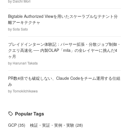
by
Daichi Mori
Bigtable Authorized Viewを用いたスケーラブルなテナント分
離アーキテクチャ
by
Sota Sato
プレイドインターン体験記：パーサー拡張・分散ジョブ制御・
クエリ高速化 ── 内製OLAP「mila」の全レイヤーに挑んだ4
ヶ月
by
Harunari Takata
PR数4倍でも破綻しない、Claude Codeをチーム運用する仕組
み
by
TomokiIchikawa
Popular Tags
GCP
(
35
)
検証・実証・実例・実験
(
28
)