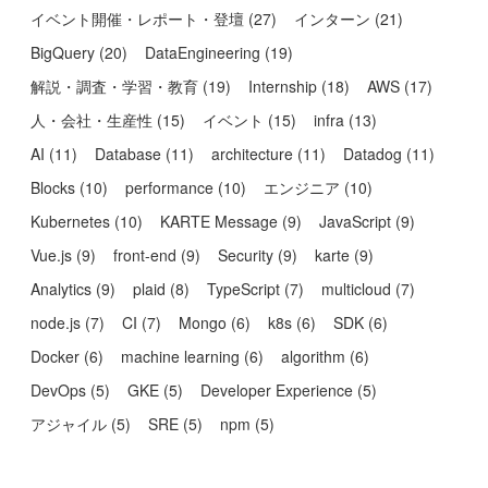
イベント開催・レポート・登壇
(
27
)
インターン
(
21
)
BigQuery
(
20
)
DataEngineering
(
19
)
解説・調査・学習・教育
(
19
)
Internship
(
18
)
AWS
(
17
)
人・会社・生産性
(
15
)
イベント
(
15
)
infra
(
13
)
AI
(
11
)
Database
(
11
)
architecture
(
11
)
Datadog
(
11
)
Blocks
(
10
)
performance
(
10
)
エンジニア
(
10
)
Kubernetes
(
10
)
KARTE Message
(
9
)
JavaScript
(
9
)
Vue.js
(
9
)
front-end
(
9
)
Security
(
9
)
karte
(
9
)
Analytics
(
9
)
plaid
(
8
)
TypeScript
(
7
)
multicloud
(
7
)
node.js
(
7
)
CI
(
7
)
Mongo
(
6
)
k8s
(
6
)
SDK
(
6
)
Docker
(
6
)
machine learning
(
6
)
algorithm
(
6
)
DevOps
(
5
)
GKE
(
5
)
Developer Experience
(
5
)
アジャイル
(
5
)
SRE
(
5
)
npm
(
5
)