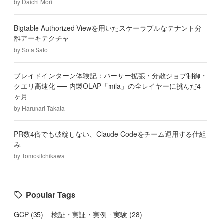
by
Daichi Mori
Bigtable Authorized Viewを用いたスケーラブルなテナント分
離アーキテクチャ
by
Sota Sato
プレイドインターン体験記：パーサー拡張・分散ジョブ制御・
クエリ高速化 ── 内製OLAP「mila」の全レイヤーに挑んだ4
ヶ月
by
Harunari Takata
PR数4倍でも破綻しない、Claude Codeをチーム運用する仕組
み
by
TomokiIchikawa
Popular Tags
GCP
(
35
)
検証・実証・実例・実験
(
28
)