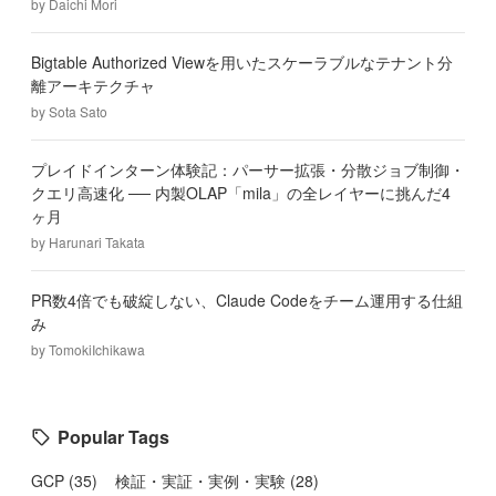
by
Daichi Mori
Bigtable Authorized Viewを用いたスケーラブルなテナント分
離アーキテクチャ
by
Sota Sato
プレイドインターン体験記：パーサー拡張・分散ジョブ制御・
クエリ高速化 ── 内製OLAP「mila」の全レイヤーに挑んだ4
ヶ月
by
Harunari Takata
PR数4倍でも破綻しない、Claude Codeをチーム運用する仕組
み
by
TomokiIchikawa
Popular Tags
GCP
(
35
)
検証・実証・実例・実験
(
28
)