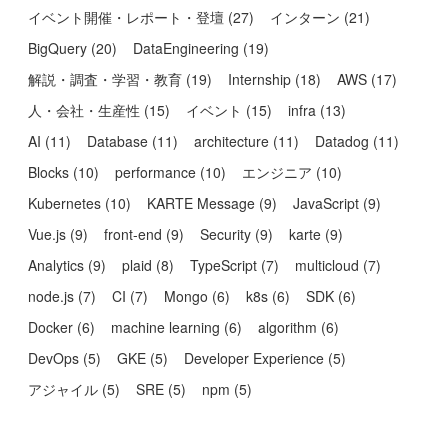
イベント開催・レポート・登壇
(
27
)
インターン
(
21
)
BigQuery
(
20
)
DataEngineering
(
19
)
解説・調査・学習・教育
(
19
)
Internship
(
18
)
AWS
(
17
)
人・会社・生産性
(
15
)
イベント
(
15
)
infra
(
13
)
AI
(
11
)
Database
(
11
)
architecture
(
11
)
Datadog
(
11
)
Blocks
(
10
)
performance
(
10
)
エンジニア
(
10
)
Kubernetes
(
10
)
KARTE Message
(
9
)
JavaScript
(
9
)
Vue.js
(
9
)
front-end
(
9
)
Security
(
9
)
karte
(
9
)
Analytics
(
9
)
plaid
(
8
)
TypeScript
(
7
)
multicloud
(
7
)
node.js
(
7
)
CI
(
7
)
Mongo
(
6
)
k8s
(
6
)
SDK
(
6
)
Docker
(
6
)
machine learning
(
6
)
algorithm
(
6
)
DevOps
(
5
)
GKE
(
5
)
Developer Experience
(
5
)
アジャイル
(
5
)
SRE
(
5
)
npm
(
5
)