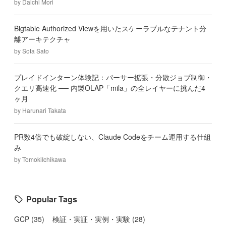
by
Daichi Mori
Bigtable Authorized Viewを用いたスケーラブルなテナント分
離アーキテクチャ
by
Sota Sato
プレイドインターン体験記：パーサー拡張・分散ジョブ制御・
クエリ高速化 ── 内製OLAP「mila」の全レイヤーに挑んだ4
ヶ月
by
Harunari Takata
PR数4倍でも破綻しない、Claude Codeをチーム運用する仕組
み
by
TomokiIchikawa
Popular Tags
GCP
(
35
)
検証・実証・実例・実験
(
28
)