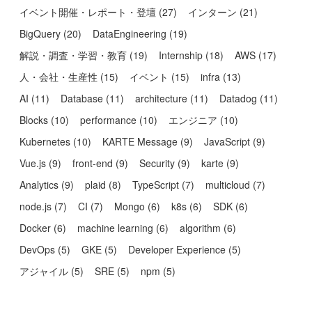
イベント開催・レポート・登壇
(
27
)
インターン
(
21
)
BigQuery
(
20
)
DataEngineering
(
19
)
解説・調査・学習・教育
(
19
)
Internship
(
18
)
AWS
(
17
)
人・会社・生産性
(
15
)
イベント
(
15
)
infra
(
13
)
AI
(
11
)
Database
(
11
)
architecture
(
11
)
Datadog
(
11
)
Blocks
(
10
)
performance
(
10
)
エンジニア
(
10
)
Kubernetes
(
10
)
KARTE Message
(
9
)
JavaScript
(
9
)
Vue.js
(
9
)
front-end
(
9
)
Security
(
9
)
karte
(
9
)
Analytics
(
9
)
plaid
(
8
)
TypeScript
(
7
)
multicloud
(
7
)
node.js
(
7
)
CI
(
7
)
Mongo
(
6
)
k8s
(
6
)
SDK
(
6
)
Docker
(
6
)
machine learning
(
6
)
algorithm
(
6
)
DevOps
(
5
)
GKE
(
5
)
Developer Experience
(
5
)
アジャイル
(
5
)
SRE
(
5
)
npm
(
5
)