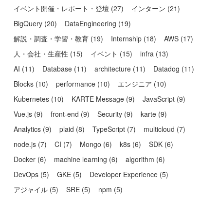
イベント開催・レポート・登壇
(
27
)
インターン
(
21
)
BigQuery
(
20
)
DataEngineering
(
19
)
解説・調査・学習・教育
(
19
)
Internship
(
18
)
AWS
(
17
)
人・会社・生産性
(
15
)
イベント
(
15
)
infra
(
13
)
AI
(
11
)
Database
(
11
)
architecture
(
11
)
Datadog
(
11
)
Blocks
(
10
)
performance
(
10
)
エンジニア
(
10
)
Kubernetes
(
10
)
KARTE Message
(
9
)
JavaScript
(
9
)
Vue.js
(
9
)
front-end
(
9
)
Security
(
9
)
karte
(
9
)
Analytics
(
9
)
plaid
(
8
)
TypeScript
(
7
)
multicloud
(
7
)
node.js
(
7
)
CI
(
7
)
Mongo
(
6
)
k8s
(
6
)
SDK
(
6
)
Docker
(
6
)
machine learning
(
6
)
algorithm
(
6
)
DevOps
(
5
)
GKE
(
5
)
Developer Experience
(
5
)
アジャイル
(
5
)
SRE
(
5
)
npm
(
5
)