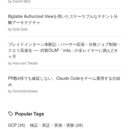
by
Daichi Mori
Bigtable Authorized Viewを用いたスケーラブルなテナント分
離アーキテクチャ
by
Sota Sato
プレイドインターン体験記：パーサー拡張・分散ジョブ制御・
クエリ高速化 ── 内製OLAP「mila」の全レイヤーに挑んだ4
ヶ月
by
Harunari Takata
PR数4倍でも破綻しない、Claude Codeをチーム運用する仕組
み
by
TomokiIchikawa
Popular Tags
GCP
(
35
)
検証・実証・実例・実験
(
28
)