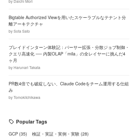
by
Daichi Mori
Bigtable Authorized Viewを用いたスケーラブルなテナント分
離アーキテクチャ
by
Sota Sato
プレイドインターン体験記：パーサー拡張・分散ジョブ制御・
クエリ高速化 ── 内製OLAP「mila」の全レイヤーに挑んだ4
ヶ月
by
Harunari Takata
PR数4倍でも破綻しない、Claude Codeをチーム運用する仕組
み
by
TomokiIchikawa
Popular Tags
GCP
(
35
)
検証・実証・実例・実験
(
28
)