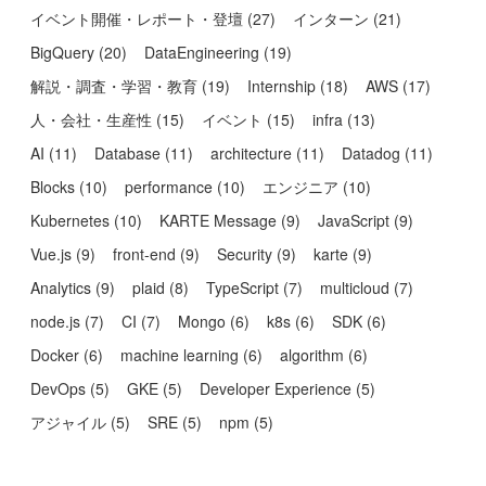
イベント開催・レポート・登壇
(
27
)
インターン
(
21
)
BigQuery
(
20
)
DataEngineering
(
19
)
解説・調査・学習・教育
(
19
)
Internship
(
18
)
AWS
(
17
)
人・会社・生産性
(
15
)
イベント
(
15
)
infra
(
13
)
AI
(
11
)
Database
(
11
)
architecture
(
11
)
Datadog
(
11
)
Blocks
(
10
)
performance
(
10
)
エンジニア
(
10
)
Kubernetes
(
10
)
KARTE Message
(
9
)
JavaScript
(
9
)
Vue.js
(
9
)
front-end
(
9
)
Security
(
9
)
karte
(
9
)
Analytics
(
9
)
plaid
(
8
)
TypeScript
(
7
)
multicloud
(
7
)
node.js
(
7
)
CI
(
7
)
Mongo
(
6
)
k8s
(
6
)
SDK
(
6
)
Docker
(
6
)
machine learning
(
6
)
algorithm
(
6
)
DevOps
(
5
)
GKE
(
5
)
Developer Experience
(
5
)
アジャイル
(
5
)
SRE
(
5
)
npm
(
5
)