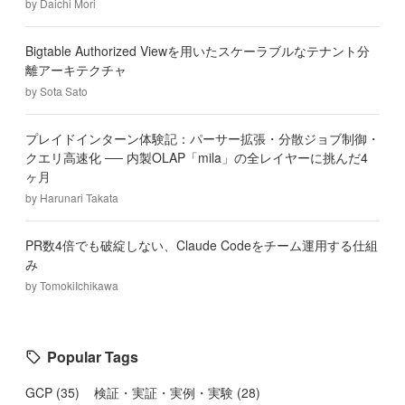
by
Daichi Mori
Bigtable Authorized Viewを用いたスケーラブルなテナント分
離アーキテクチャ
by
Sota Sato
プレイドインターン体験記：パーサー拡張・分散ジョブ制御・
クエリ高速化 ── 内製OLAP「mila」の全レイヤーに挑んだ4
ヶ月
by
Harunari Takata
PR数4倍でも破綻しない、Claude Codeをチーム運用する仕組
み
by
TomokiIchikawa
Popular Tags
GCP
(
35
)
検証・実証・実例・実験
(
28
)