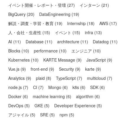
イベント開催・レポート・登壇
(
27
)
インターン
(
21
)
BigQuery
(
20
)
DataEngineering
(
19
)
解説・調査・学習・教育
(
19
)
Internship
(
18
)
AWS
(
17
)
人・会社・生産性
(
15
)
イベント
(
15
)
infra
(
13
)
AI
(
11
)
Database
(
11
)
architecture
(
11
)
Datadog
(
11
)
Blocks
(
10
)
performance
(
10
)
エンジニア
(
10
)
Kubernetes
(
10
)
KARTE Message
(
9
)
JavaScript
(
9
)
Vue.js
(
9
)
front-end
(
9
)
Security
(
9
)
karte
(
9
)
Analytics
(
9
)
plaid
(
8
)
TypeScript
(
7
)
multicloud
(
7
)
node.js
(
7
)
CI
(
7
)
Mongo
(
6
)
k8s
(
6
)
SDK
(
6
)
Docker
(
6
)
machine learning
(
6
)
algorithm
(
6
)
DevOps
(
5
)
GKE
(
5
)
Developer Experience
(
5
)
アジャイル
(
5
)
SRE
(
5
)
npm
(
5
)