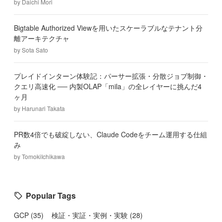
by
Daichi Mori
Bigtable Authorized Viewを用いたスケーラブルなテナント分
離アーキテクチャ
by
Sota Sato
プレイドインターン体験記：パーサー拡張・分散ジョブ制御・
クエリ高速化 ── 内製OLAP「mila」の全レイヤーに挑んだ4
ヶ月
by
Harunari Takata
PR数4倍でも破綻しない、Claude Codeをチーム運用する仕組
み
by
TomokiIchikawa
Popular Tags
GCP
(
35
)
検証・実証・実例・実験
(
28
)