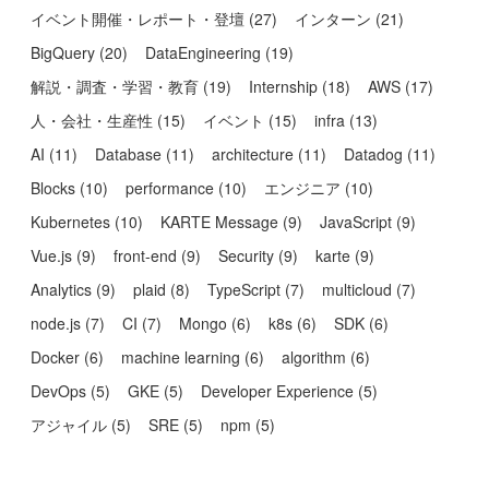
イベント開催・レポート・登壇
(
27
)
インターン
(
21
)
BigQuery
(
20
)
DataEngineering
(
19
)
解説・調査・学習・教育
(
19
)
Internship
(
18
)
AWS
(
17
)
人・会社・生産性
(
15
)
イベント
(
15
)
infra
(
13
)
AI
(
11
)
Database
(
11
)
architecture
(
11
)
Datadog
(
11
)
Blocks
(
10
)
performance
(
10
)
エンジニア
(
10
)
Kubernetes
(
10
)
KARTE Message
(
9
)
JavaScript
(
9
)
Vue.js
(
9
)
front-end
(
9
)
Security
(
9
)
karte
(
9
)
Analytics
(
9
)
plaid
(
8
)
TypeScript
(
7
)
multicloud
(
7
)
node.js
(
7
)
CI
(
7
)
Mongo
(
6
)
k8s
(
6
)
SDK
(
6
)
Docker
(
6
)
machine learning
(
6
)
algorithm
(
6
)
DevOps
(
5
)
GKE
(
5
)
Developer Experience
(
5
)
アジャイル
(
5
)
SRE
(
5
)
npm
(
5
)