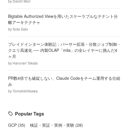
by
Daichi Mori
Bigtable Authorized Viewを用いたスケーラブルなテナント分
離アーキテクチャ
by
Sota Sato
プレイドインターン体験記：パーサー拡張・分散ジョブ制御・
クエリ高速化 ── 内製OLAP「mila」の全レイヤーに挑んだ4
ヶ月
by
Harunari Takata
PR数4倍でも破綻しない、Claude Codeをチーム運用する仕組
み
by
TomokiIchikawa
Popular Tags
GCP
(
35
)
検証・実証・実例・実験
(
28
)