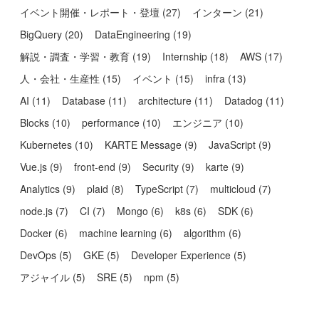
イベント開催・レポート・登壇
(
27
)
インターン
(
21
)
BigQuery
(
20
)
DataEngineering
(
19
)
解説・調査・学習・教育
(
19
)
Internship
(
18
)
AWS
(
17
)
人・会社・生産性
(
15
)
イベント
(
15
)
infra
(
13
)
AI
(
11
)
Database
(
11
)
architecture
(
11
)
Datadog
(
11
)
Blocks
(
10
)
performance
(
10
)
エンジニア
(
10
)
Kubernetes
(
10
)
KARTE Message
(
9
)
JavaScript
(
9
)
Vue.js
(
9
)
front-end
(
9
)
Security
(
9
)
karte
(
9
)
Analytics
(
9
)
plaid
(
8
)
TypeScript
(
7
)
multicloud
(
7
)
node.js
(
7
)
CI
(
7
)
Mongo
(
6
)
k8s
(
6
)
SDK
(
6
)
Docker
(
6
)
machine learning
(
6
)
algorithm
(
6
)
DevOps
(
5
)
GKE
(
5
)
Developer Experience
(
5
)
アジャイル
(
5
)
SRE
(
5
)
npm
(
5
)