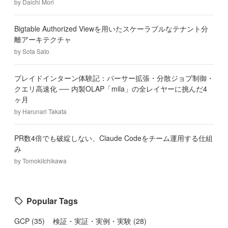
by
Daichi Mori
Bigtable Authorized Viewを用いたスケーラブルなテナント分
離アーキテクチャ
by
Sota Sato
プレイドインターン体験記：パーサー拡張・分散ジョブ制御・
クエリ高速化 ── 内製OLAP「mila」の全レイヤーに挑んだ4
ヶ月
by
Harunari Takata
PR数4倍でも破綻しない、Claude Codeをチーム運用する仕組
み
by
TomokiIchikawa
Popular Tags
GCP
(
35
)
検証・実証・実例・実験
(
28
)