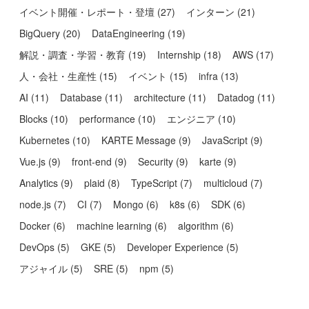
イベント開催・レポート・登壇
(
27
)
インターン
(
21
)
BigQuery
(
20
)
DataEngineering
(
19
)
解説・調査・学習・教育
(
19
)
Internship
(
18
)
AWS
(
17
)
人・会社・生産性
(
15
)
イベント
(
15
)
infra
(
13
)
AI
(
11
)
Database
(
11
)
architecture
(
11
)
Datadog
(
11
)
Blocks
(
10
)
performance
(
10
)
エンジニア
(
10
)
Kubernetes
(
10
)
KARTE Message
(
9
)
JavaScript
(
9
)
Vue.js
(
9
)
front-end
(
9
)
Security
(
9
)
karte
(
9
)
Analytics
(
9
)
plaid
(
8
)
TypeScript
(
7
)
multicloud
(
7
)
node.js
(
7
)
CI
(
7
)
Mongo
(
6
)
k8s
(
6
)
SDK
(
6
)
Docker
(
6
)
machine learning
(
6
)
algorithm
(
6
)
DevOps
(
5
)
GKE
(
5
)
Developer Experience
(
5
)
アジャイル
(
5
)
SRE
(
5
)
npm
(
5
)