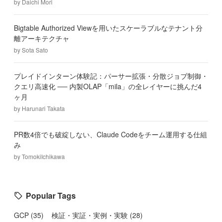
by
Daichi Mori
Bigtable Authorized Viewを用いたスケーラブルなテナント分
離アーキテクチャ
by
Sota Sato
プレイドインターン体験記：パーサー拡張・分散ジョブ制御・
クエリ高速化 ── 内製OLAP「mila」の全レイヤーに挑んだ4
ヶ月
by
Harunari Takata
PR数4倍でも破綻しない、Claude Codeをチーム運用する仕組
み
by
TomokiIchikawa
Popular Tags
GCP
(
35
)
検証・実証・実例・実験
(
28
)