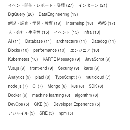
イベント開催・レポート・登壇
(
27
)
インターン
(
21
)
BigQuery
(
20
)
DataEngineering
(
19
)
解説・調査・学習・教育
(
19
)
Internship
(
18
)
AWS
(
17
)
人・会社・生産性
(
15
)
イベント
(
15
)
infra
(
13
)
AI
(
11
)
Database
(
11
)
architecture
(
11
)
Datadog
(
11
)
Blocks
(
10
)
performance
(
10
)
エンジニア
(
10
)
Kubernetes
(
10
)
KARTE Message
(
9
)
JavaScript
(
9
)
Vue.js
(
9
)
front-end
(
9
)
Security
(
9
)
karte
(
9
)
Analytics
(
9
)
plaid
(
8
)
TypeScript
(
7
)
multicloud
(
7
)
node.js
(
7
)
CI
(
7
)
Mongo
(
6
)
k8s
(
6
)
SDK
(
6
)
Docker
(
6
)
machine learning
(
6
)
algorithm
(
6
)
DevOps
(
5
)
GKE
(
5
)
Developer Experience
(
5
)
アジャイル
(
5
)
SRE
(
5
)
npm
(
5
)