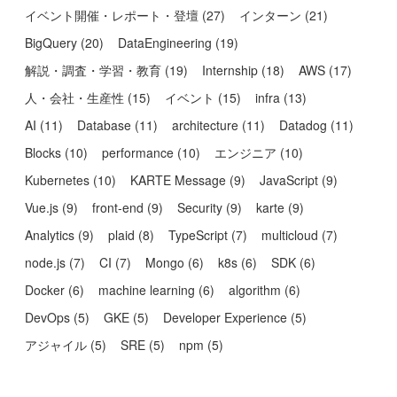
イベント開催・レポート・登壇
(
27
)
インターン
(
21
)
BigQuery
(
20
)
DataEngineering
(
19
)
解説・調査・学習・教育
(
19
)
Internship
(
18
)
AWS
(
17
)
人・会社・生産性
(
15
)
イベント
(
15
)
infra
(
13
)
AI
(
11
)
Database
(
11
)
architecture
(
11
)
Datadog
(
11
)
Blocks
(
10
)
performance
(
10
)
エンジニア
(
10
)
Kubernetes
(
10
)
KARTE Message
(
9
)
JavaScript
(
9
)
Vue.js
(
9
)
front-end
(
9
)
Security
(
9
)
karte
(
9
)
Analytics
(
9
)
plaid
(
8
)
TypeScript
(
7
)
multicloud
(
7
)
node.js
(
7
)
CI
(
7
)
Mongo
(
6
)
k8s
(
6
)
SDK
(
6
)
Docker
(
6
)
machine learning
(
6
)
algorithm
(
6
)
DevOps
(
5
)
GKE
(
5
)
Developer Experience
(
5
)
アジャイル
(
5
)
SRE
(
5
)
npm
(
5
)