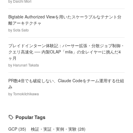
by
Daichi Mori
Bigtable Authorized Viewを用いたスケーラブルなテナント分
離アーキテクチャ
by
Sota Sato
プレイドインターン体験記：パーサー拡張・分散ジョブ制御・
クエリ高速化 ── 内製OLAP「mila」の全レイヤーに挑んだ4
ヶ月
by
Harunari Takata
PR数4倍でも破綻しない、Claude Codeをチーム運用する仕組
み
by
TomokiIchikawa
Popular Tags
GCP
(
35
)
検証・実証・実例・実験
(
28
)