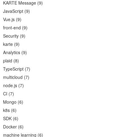
KARTE Message
(
9
)
JavaScript
(
9
)
Vue.js
(
9
)
front-end
(
9
)
Security
(
9
)
karte
(
9
)
Analytics
(
9
)
plaid
(
8
)
TypeScript
(
7
)
multicloud
(
7
)
node.js
(
7
)
CI
(
7
)
Mongo
(
6
)
k8s
(
6
)
SDK
(
6
)
Docker
(
6
)
machine learning
(
6
)