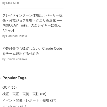
by
Sota Sato
プレイドインターン体験記：パーサー拡
張・分散ジョブ制御・クエリ高速化 ──
内製OLAP「mila」の全レイヤーに挑ん
だ4ヶ月
by
Harunari Takata
PR数4倍でも破綻しない、Claude Code
をチーム運用する仕組み
by
TomokiIchikawa
Popular Tags
GCP
(
35
)
検証・実証・実例・実験
(
28
)
イベント開催・レポート・登壇
(
27
)
インターン
(
21
)