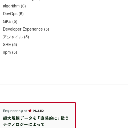
algorithm
(
6
)
DevOps
(
5
)
GKE
(
5
)
Developer Experience
(
5
)
アジャイル
(
5
)
SRE
(
5
)
npm
(
5
)