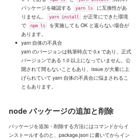
パッケージを確認する
に互換性があ
yarn ls
りません。
が正常にできた環境
yarn install
で
を実施しても OK と返らない場合が
npm ls
あります。
yarn 自体の不具合
yarn のバージョンは執筆時点で 0.x であり、正式
バージョンである 1.0 以上になっていません。公
開されて間もないこともあり、issue が大量に上
げられていて yarn 自体の不具合に悩まされるこ
ともあります。
node パッケージの追加と削除
パッケージを追加・削除する方法にはコマンドからイ
ンストールするのと、package.json に書いてからイン