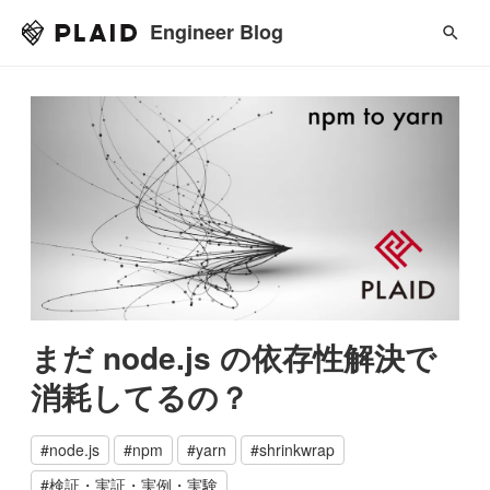
Engineer Blog
まだ node.js の依存性解決で
消耗してるの？
#
node.js
#
npm
#
yarn
#
shrinkwrap
#
検証・実証・実例・実験