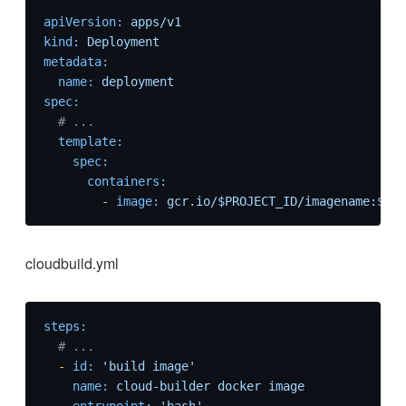
apiVersion:
apps/v1
kind:
Deployment
metadata:
name:
deployment
spec:
# ...
template:
spec:
containers:
-
image:
gcr.io/$PROJECT_ID/imagename:$COM
cloudbuild.yml
steps:
# ...
-
id:
'build image'
name:
cloud-builder
docker
image