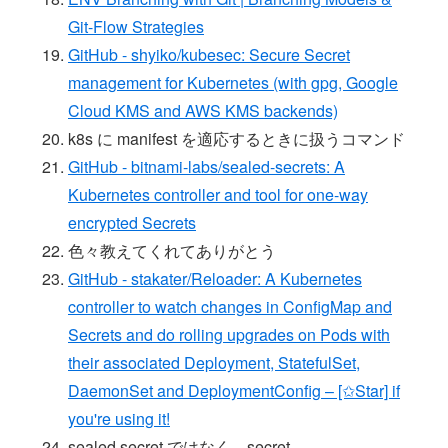
Git-Flow Strategies
GitHub - shyiko/kubesec: Secure Secret
management for Kubernetes (with gpg, Google
Cloud KMS and AWS KMS backends)
k8s に manifest を適応するときに扱うコマンド
GitHub - bitnami-labs/sealed-secrets: A
Kubernetes controller and tool for one-way
encrypted Secrets
色々教えてくれてありがとう
GitHub - stakater/Reloader: A Kubernetes
controller to watch changes in ConfigMap and
Secrets and do rolling upgrades on Pods with
their associated Deployment, StatefulSet,
DaemonSet and DeploymentConfig – [✩Star] if
you're using it!
sealed secret ではなく、secret