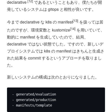
[12]
declarative
であるということもあり、僕たちが開
発しているシステムは gitops と相性が良いです。
[13]
今まで declarative な k8s の manifest
を扱っては居
[14]
たのですが、環境変数と kustomize
を用いていて、
動的に manifest を生成していたので、結局、
declarative ではない状態でした。ですので、新しいデ
プロイシステムでは k8s の manifest はきちんと生成さ
れた結果を commit するというアプローチを取りまし
た。
新しいシステムの構成は次のとおりになりました。
- generated/evaluation

- generated/production

- manifests/template