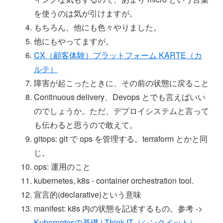
を使うのは気が引けますが。
もちろん、他にも色々やりました。
他にもやってますが。
CX（顧客体験）プラットフォーム KARTE（カ
ルテ）
障害が起こったときに、その前の状態に戻ること
Continuous delivery、Devops とでも言えばいい
のでしょうか。ただ、デプロイシステムと言って
も伝わると思うので敢えて。
gitops: git で ops を管理する。terraform とかと同
じ。
ops: 運用のこと
kubernetes, k8s - container orchestration tool.
宣言的(declarative)という意味
manifest: k8s 内の状態を記述するもの。参考 ->
Kubernetesの基礎 | Think IT（シンクイット）