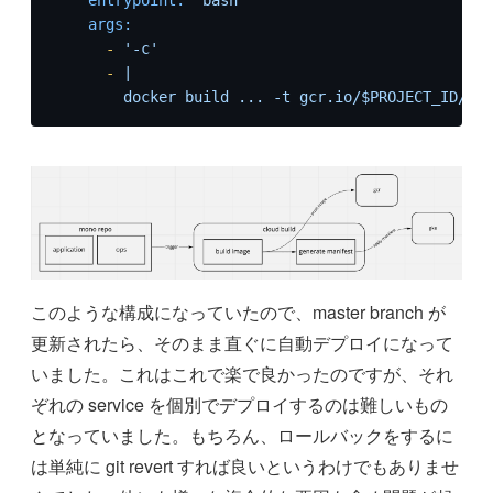
entrypoint:
'bash'
args:
-
'-c'
-
|
docker
build
...
-t
gcr.io/$PROJECT_ID/ima
このような構成になっていたので、master branch が
更新されたら、そのまま直ぐに自動デプロイになって
いました。これはこれで楽で良かったのですが、それ
ぞれの service を個別でデプロイするのは難しいもの
となっていました。もちろん、ロールバックをするに
は単純に git revert すれば良いというわけでもありませ