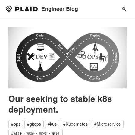
Engineer Blog
Our seeking to stable k8s
deployment.
#
ops
#
gitops
#
k8s
#
Kubernetes
#
Microservice
#
検証・実証・実例・実験