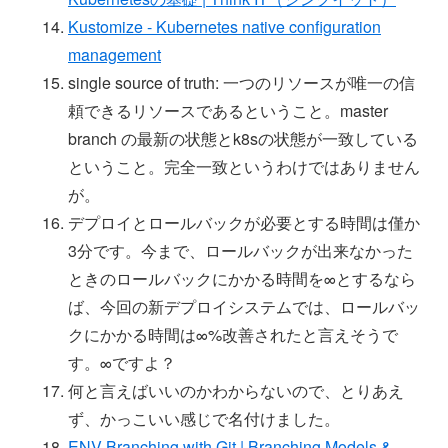
Kustomize - Kubernetes native configuration
management
single source of truth: 一つのリソースが唯一の信
頼できるリソースであるということ。master
branch の最新の状態とk8sの状態が一致している
ということ。完全一致というわけではありません
が。
デプロイとロールバックが必要とする時間は僅か
3分です。今まで、ロールバックが出来なかった
ときのロールバックにかかる時間を∞とするなら
ば、今回の新デプロイシステムでは、ロールバッ
クにかかる時間は∞%改善されたと言えそうで
す。∞ですよ？
何と言えばいいのかわからないので、とりあえ
ず、かっこいい感じで名付けました。
ENV Branching with Git | Branching Models &