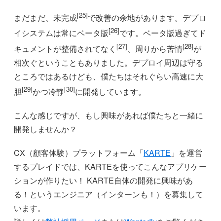
[25]
まだまだ、未完成
で改善の余地があります。デプロ
[26]
イシステムは常にベータ版
です。ベータ版過ぎてド
[27]
[28]
キュメントが整備されてなく
、周りから苦情
が
相次ぐということもありました。デプロイ周辺は守る
ところではあるけども、僕たちはそれぐらい高速に大
[29]
[30]
胆
かつ冷静
に開発しています。
こんな感じですが、もし興味があれば僕たちと一緒に
開発しませんか？
CX（顧客体験）プラットフォーム「
KARTE
」を運営
するプレイドでは、KARTEを使ってこんなアプリケー
ションが作りたい！ KARTE自体の開発に興味があ
る！というエンジニア（インターンも！）を募集して
います。