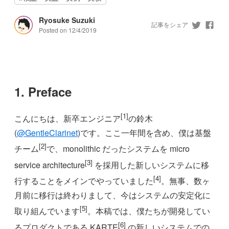
Ryosuke Suzuki
記事をシェア
Posted on
12/4/2019
1. Preface
[1]
こんにちは、新卒エンジニア
の鈴木
(
@GentleClarinet
)です。ここ一年間を含め、僕は基盤
[2]
チーム
で、monolithic だったシステムを micro
[3]
service architecture
を採用した新しいシステムに移
[4]
行することをメインでやっていました
。無事、数ヶ
月前に移行は終わりまして、今はシステムの安定化に
[5]
取り組んでいます
。本稿では、僕たちが開発してい
[6]
るプロダクトである KARTE
の新しいシステムでの