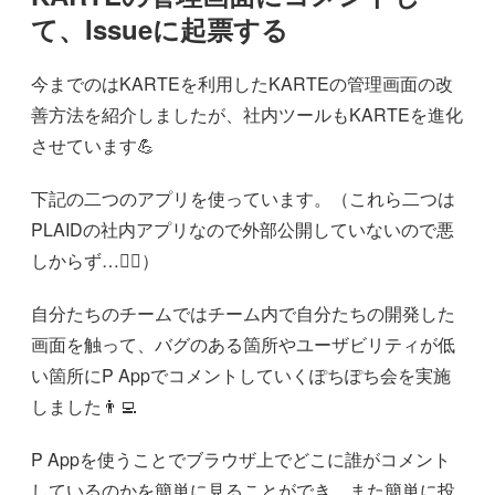
て、Issueに起票する
今までのはKARTEを利用したKARTEの管理画面の改
善方法を紹介しましたが、社内ツールもKARTEを進化
させています💪
下記の二つのアプリを使っています。（これら二つは
PLAIDの社内アプリなので外部公開していないので悪
しからず…🙇‍♂️）
自分たちのチームではチーム内で自分たちの開発した
画面を触って、バグのある箇所やユーザビリティが低
い箇所にP Appでコメントしていくぽちぽち会を実施
しました👨‍💻
P Appを使うことでブラウザ上でどこに誰がコメント
しているのかを簡単に見ることができ、また簡単に投