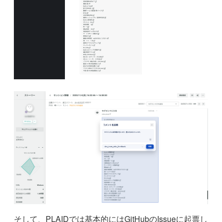
そして、PLAIDでは基本的にはGitHubのIssueに起票し