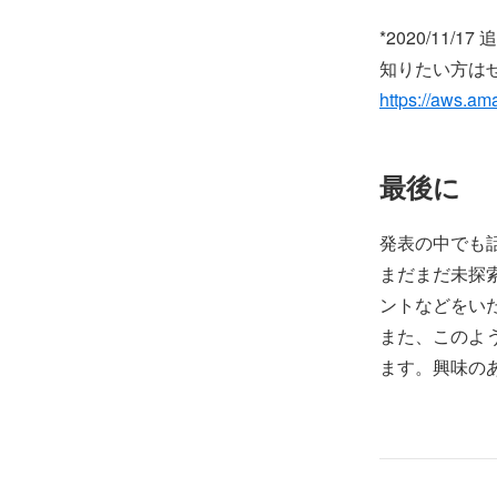
*2020/11
知りたい方は
https://aws.a
最後に
発表の中でも話し
まだまだ未探
ントなどをい
また、このよ
ます。興味の