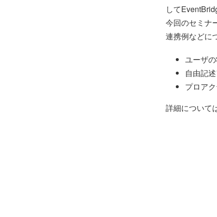
してEventB
今回のセミナーでは
連携例などに
ユーザの状
自由記述アン
プロアクティブ
詳細について