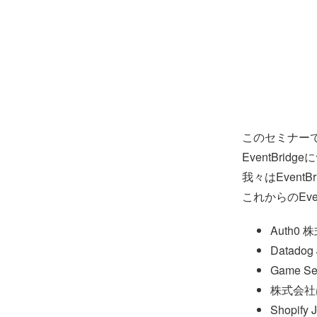
このセミナーでは
EventBri
我々はEven
これからのEv
Auth0 
Datado
Game Se
株式会社
Shopif