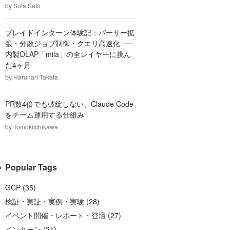
by
Sota Sato
プレイドインターン体験記：パーサー拡
張・分散ジョブ制御・クエリ高速化 ──
内製OLAP「mila」の全レイヤーに挑ん
だ4ヶ月
by
Harunari Takata
PR数4倍でも破綻しない、Claude Code
をチーム運用する仕組み
by
TomokiIchikawa
Popular Tags
GCP
(
35
)
検証・実証・実例・実験
(
28
)
イベント開催・レポート・登壇
(
27
)
インターン
(
21
)