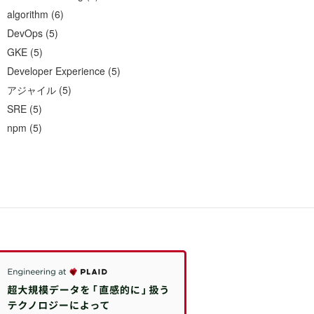
algorithm
(
6
)
DevOps
(
5
)
GKE
(
5
)
Developer Experience
(
5
)
アジャイル
(
5
)
SRE
(
5
)
npm
(
5
)