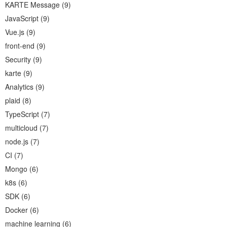
KARTE Message
(
9
)
JavaScript
(
9
)
Vue.js
(
9
)
front-end
(
9
)
Security
(
9
)
karte
(
9
)
Analytics
(
9
)
plaid
(
8
)
TypeScript
(
7
)
multicloud
(
7
)
node.js
(
7
)
CI
(
7
)
Mongo
(
6
)
k8s
(
6
)
SDK
(
6
)
Docker
(
6
)
machine learning
(
6
)