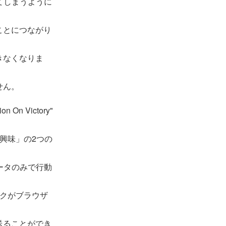
してしまうように
ことにつながり
きなくなりま
せん。
on On Victory"
した興味」の2つの
ータのみで行動
ットワークがブラウザ
送ることができ