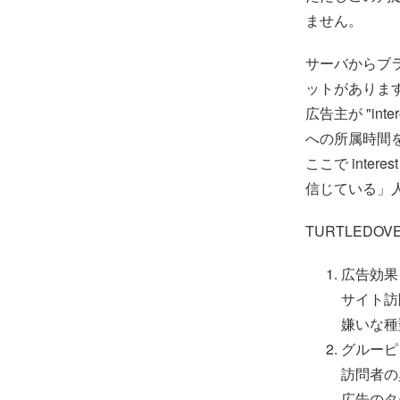
ません。
サーバからブ
ットがありま
広告主が "in
への所属時間
ここで inte
信じている」
TURTLEDO
広告効果
サイト訪
嫌いな種
グルーピ
訪問者の
広告のタ