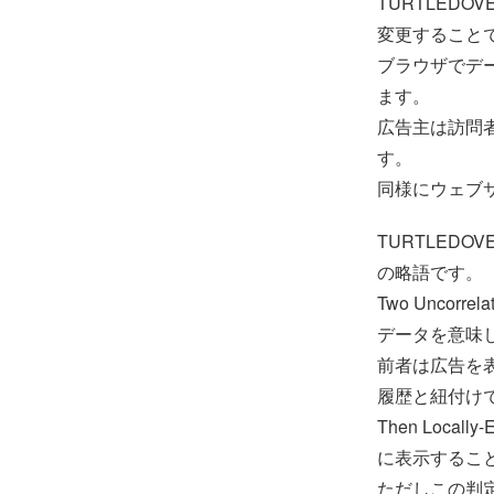
TURTLED
変更すること
ブラウザでデ
ます。
広告主は訪問
す。
同様にウェブ
TURTLEDOVE は 
の略語です。
Two Unco
データを意味
前者は広告を
履歴と紐付け
Then Local
に表示するこ
ただしこの判