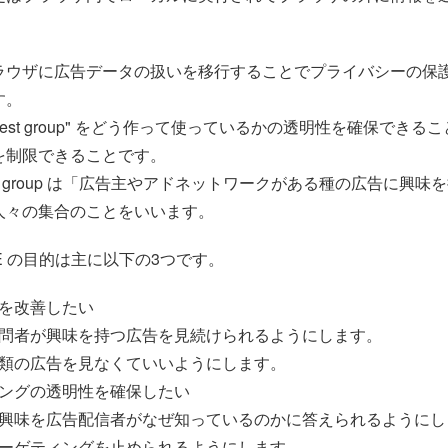
ラウザに広告データの扱いを移行することでプライバシーの保
す。
terest group" をどう作って使っているかの透明性を確保でき
を制限できることです。
rest group は「広告主やアドネットワークがある種の広告に興
人々の集合のことをいいます。
VE の目的は主に以下の3つです。
を改善したい
問者が興味を持つ広告を見続けられるようにします。
類の広告を見なくていいようにします。
ングの透明性を確保したい
興味を広告配信者がなぜ知っているのかに答えられるようにし
ーゲティングを止められるようにします。