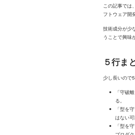
この記事では
フトウェア開
技術成分が少
うことで興味
５行ま
少し長いので
「守破離
る。
「型を守
はない可
「型を守
プロダク