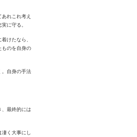
てあれこれ考え
忠実に守る。
に着けたなら、
たものを自身の
く。自身の手法
き、最終的には
。
は凄く大事にし