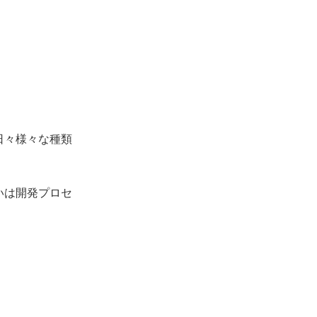
日々様々な種類
いは開発プロセ
。