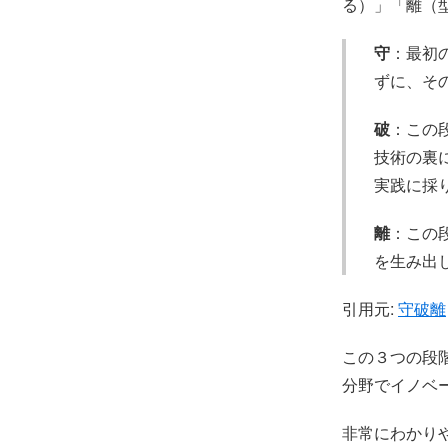
る）」「離（
守
：最初
ずに、そ
破
：この
技術の裏
実践に採
離
：この
を生み出
引用元:
守破離
この３つの段
分野でイノベ
非常にわかり