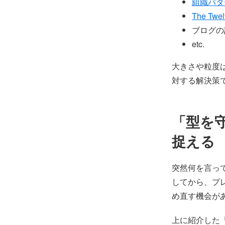
組織パタ
The Twel
ブログの
etc.
大きさや粒度
対する解決策
「型を
捉える
突然何を言っ
してから、プ
め直す機会が
上に紹介した