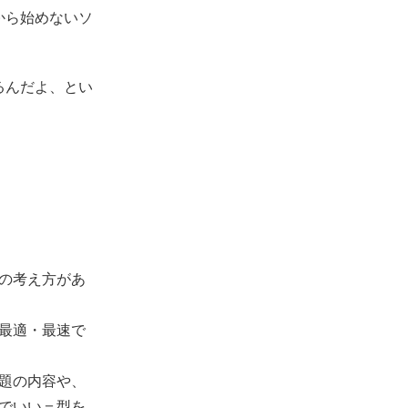
から始めないソ
るんだよ、とい
の考え方があ
最適・最速で
題の内容や、
でいい＝型を