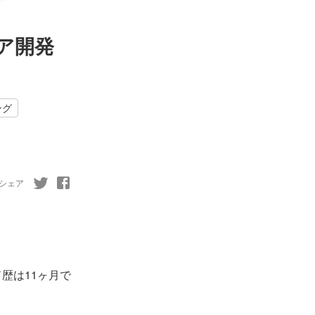
ア開発
ング
シェア
歴は11ヶ月で