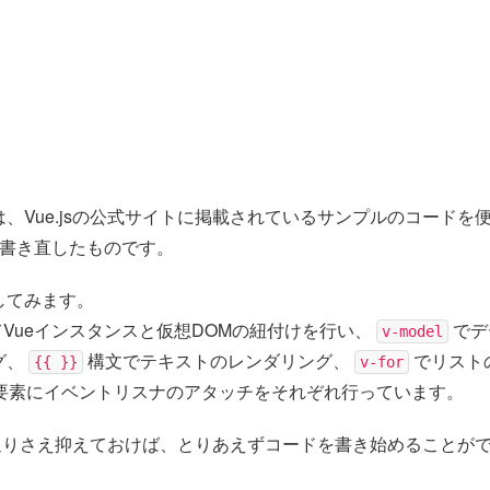
、Vue.jsの公式サイトに掲載されているサンプルのコードを
iptで書き直したものです。
してみます。
てVueインスタンスと仮想DOMの紐付けを行い、
でデ
v-model
グ、
構文でテキストのレンダリング、
でリスト
{{ }}
v-for
要素にイベントリスナのアタッチをそれぞれ行っています。
この辺りさえ抑えておけば、とりあえずコードを書き始めることが