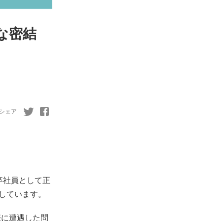
な密結
る
シェア
卒社員として正
当しています。
際に遭遇した問