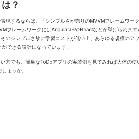
sとは？
で表現するならば、「シンプルさが売りのMVVMフレームワー
VMフレームワークにはAngularJSやReactなどが挙げられま
jsはそのシンプルさ故に学習コストが低い上、あらゆる規模のア
とができる設計になっています。
知らない方でも、簡単なToDoアプリの実装例を見てみれば大体の
でしょうか。