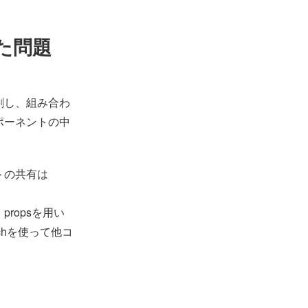
た問題
割し、組み合わ
ポーネントの中
トの共有は
ropsを用い
tchを使って他コ