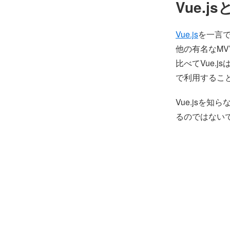
Vue.j
Vue.js
を一言
他の有名なMV
比べてVue.
で利用するこ
Vue.jsを
るのではない