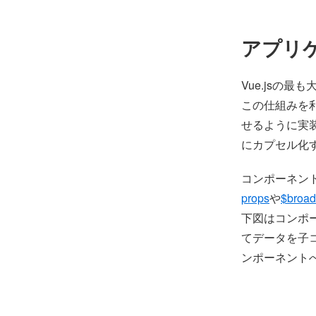
アプリ
Vue.jsの
この仕組みを
せるように実
にカプセル化
コンポーネン
props
や
$broad
下図はコンポー
てデータを子コン
ンポーネント