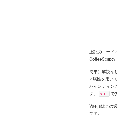
上記のコードは
CoffeeScr
簡単に解説を
id属性を用い
バインディン
グ、
で
v-on
Vue.jsは
です。