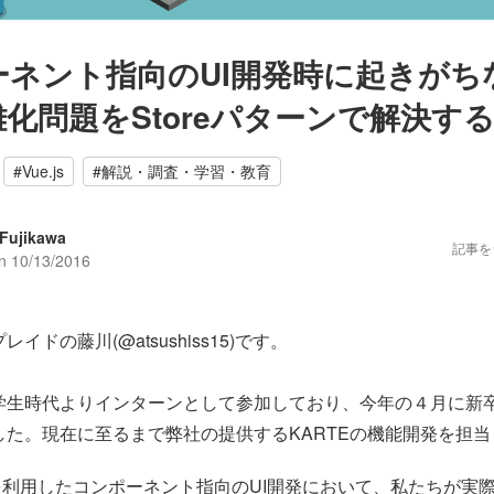
ーネント指向のUI開発時に起きがち
化問題をStoreパターンで解決す
#
Vue.js
#
解説・調査・学習・教育
 Fujikawa
記事を
on
10/13/2016
イドの藤川(@atsushiss15)です。
学生時代よりインターンとして参加しており、今年の４月に新
した。現在に至るまで弊社の提供するKARTEの機能開発を担
jsを利用したコンポーネント指向のUI開発において、私たちが実