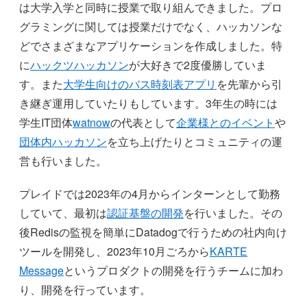
は大学入学と同時に授業で取り組んできました。プロ
グラミングに関しては授業だけでなく、ハッカソンな
どでさまざまなアプリケーションを作成しました。特
に
ハックツハッカソン
が大好きで2度優勝していま
す。また
大学生向けのバス時刻表アプリ
を先輩から引
き継ぎ運用していたりもしています。3年生の時には
学生IT団体
watnow
の代表として
企業様とのイベント
や
団体内ハッカソン
を立ち上げたりとコミュニティの運
営も行いました。
プレイドでは2023年の4月からインターンとして勤務
していて、最初は
認証基盤の開発
を行いました。その
後Redisの監視を簡単にDatadogで行うための社内向け
ツールを開発し、2023年10月ごろから
KARTE
Message
というプロダクトの開発を行うチームに加わ
り、開発を行っています。