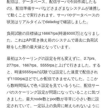
配信は、データベース、配信サーバ(今回作成したも
の)、配信準備サーバなどさまざまなシステムが連携し
て動くことで実行されます。サーバやデータベースの
状況はリアルタイムでdatadogで確認しました。
負荷試験の目標値は16667rps(時速6000万)となりまし
た。これはAPI置き換え前のシステムで過去に負荷試
験をした際の最大値となっています。
最初はスケーリングの設定を何も変えずに、2.7prs、
277rps、1667rps、5555rpsと上げて行きました。する
と、時速5555rpsの試験では設定した速度で配信され
ず1100rpsほどでしか配信できませんでした。ここか
ら数時間悩んで色々設定を見ているうちに、配信サー
バのスケーリング設定が問題になっていることに気づ
きました。最大node数とpod数が非常に小さい数に設
定されていて、一定以上の負荷に耐えられないように