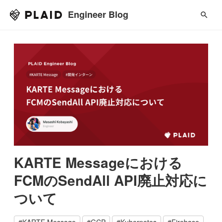
Engineer Blog
KARTE Messageにおける
FCMのSendAll API廃止対応に
ついて
#
KARTE Message
#
GCP
#
Kubernetes
#
Firebase