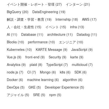
イベント開催・レポート・登壇
(
27
)
インターン
(
21
)
BigQuery
(
20
)
DataEngineering
(
19
)
解説・調査・学習・教育
(
19
)
Internship
(
18
)
AWS
(
17
)
人・会社・生産性
(
15
)
イベント
(
15
)
infra
(
13
)
AI
(
11
)
Database
(
11
)
architecture
(
11
)
Datadog
(
11
)
Blocks
(
10
)
performance
(
10
)
エンジニア
(
10
)
Kubernetes
(
10
)
KARTE Message
(
9
)
JavaScript
(
9
)
Vue.js
(
9
)
front-end
(
9
)
Security
(
9
)
karte
(
9
)
Analytics
(
9
)
plaid
(
8
)
TypeScript
(
7
)
multicloud
(
7
)
node.js
(
7
)
CI
(
7
)
Mongo
(
6
)
k8s
(
6
)
SDK
(
6
)
Docker
(
6
)
machine learning
(
6
)
algorithm
(
6
)
DevOps
(
5
)
GKE
(
5
)
Developer Experience
(
5
)
アジャイル
(
5
)
SRE
(
5
)
npm
(
5
)