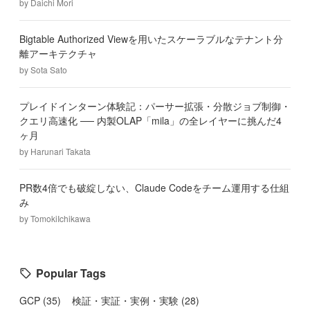
by
Daichi Mori
Bigtable Authorized Viewを用いたスケーラブルなテナント分
離アーキテクチャ
by
Sota Sato
プレイドインターン体験記：パーサー拡張・分散ジョブ制御・
クエリ高速化 ── 内製OLAP「mila」の全レイヤーに挑んだ4
ヶ月
by
Harunari Takata
PR数4倍でも破綻しない、Claude Codeをチーム運用する仕組
み
by
TomokiIchikawa
Popular Tags
GCP
(
35
)
検証・実証・実例・実験
(
28
)