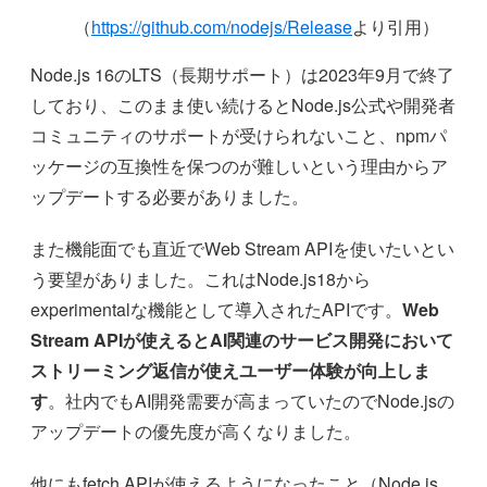
（
https://github.com/nodejs/Release
より引用）
Node.js 16のLTS（長期サポート）は2023年9月で終了
しており、このまま使い続けるとNode.js公式や開発者
コミュニティのサポートが受けられないこと、npmパ
ッケージの互換性を保つのが難しいという理由からア
ップデートする必要がありました。
また機能面でも直近でWeb Stream APIを使いたいとい
う要望がありました。これはNode.js18から
experimentalな機能として導入されたAPIです。
Web
Stream APIが使えるとAI関連のサービス開発において
ストリーミング返信が使えユーザー体験が向上しま
す
。社内でもAI開発需要が高まっていたのでNode.jsの
アップデートの優先度が高くなりました。
他にもfetch APIが使えるようになったこと（Node.js