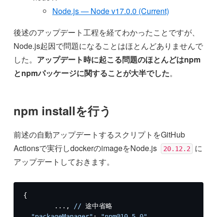
Node.js — Node v17.0.0 (Current)
後述のアップデート工程を経てわかったことですが、
Node.js起因で問題になることはほとんどありませんで
した。
アップデート時に起こる問題のほとんどはnpm
とnpmパッケージに関することが大半でした
。
npm installを行う
前述の自動アップデートするスクリプトをGitHub
Actionsで実行しdockerのimageをNode.js
に
20.12.2
アップデートしておきます。
{

	..., 
//
 途中省略

"packageManager"
: 
"npm@10.5.0"