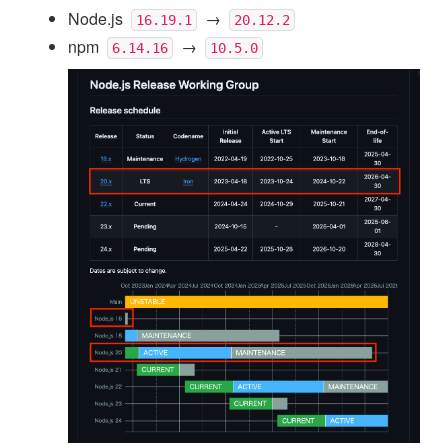
Node.js
→
16.19.1
20.12.2
npm
→
6.14.16
10.5.0