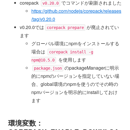
corepack
でコマンドが刷新されました
v0.20.0
https://github.com/nodejs/corepack/releases
/tag/v0.20.0
v0.20.0では
が廃止されてい
corepack prepare
ます
グローバル環境にnpmをインストールする
場合は
corepack install -g
を使用します
npm@10.5.0
のpackageManagerに明示
package.json
的にnpmのバージョンを指定していない場
合、global環境のnpmを使うのでその時の
npmバージョンを明示的にinstallしておけ
ます
環境変数：