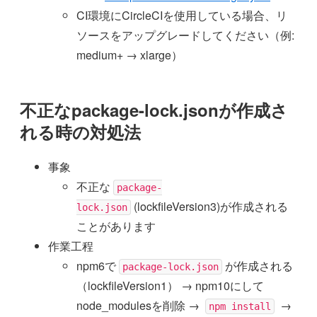
CI環境にCircleCIを使用している場合、リ
ソースをアップグレードしてください（例:
medium+ → xlarge）
不正なpackage-lock.jsonが作成さ
れる時の対処法
事象
不正な
package-
(lockfileVersion3)が作成される
lock.json
ことがあります
作業工程
npm6で
が作成される
package-lock.json
（lockfileVersion1） → npm10にして
node_modulesを削除 →
→
npm install