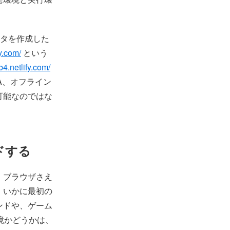
タを作成した
fy.com/
という
b4.netlify.com/
A、オフライン
が可能なのではな
ドする
、ブラウザさえ
、いかに最初の
ンドや、ゲーム
環境かどうかは、