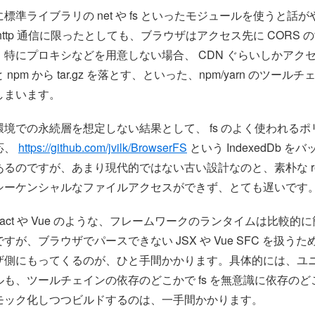
標準ライブラリの net や fs といったモジュールを使うと話
http 通信に限ったとしても、ブラウザはアクセス先に CORS 
特にプロキシなどを用意しない場合、 CDN ぐらいしかアク
npm から tar.gz を落とす、といった、npm/yarn のツール
しまいます。
ザ環境での永続層を想定しない結果として、 fs のよく使われる
応、
https://github.com/jvilk/BrowserFS
という IndexedDb 
るのですが、あまり現代的ではない古い設計なのと、素朴な read &
シーケンシャルなファイルアクセスができず、とても遅いです
eact や Vue のような、フレームワークのランタイムは比較的
すが、ブラウザでパースできない JSX や Vue SFC を扱う
ザ側にもってくるのが、ひと手間かかります。具体的には、ユ
も、ツールチェインの依存のどこかで fs を無意識に依存の
モック化しつつビルドするのは、一手間かかります。