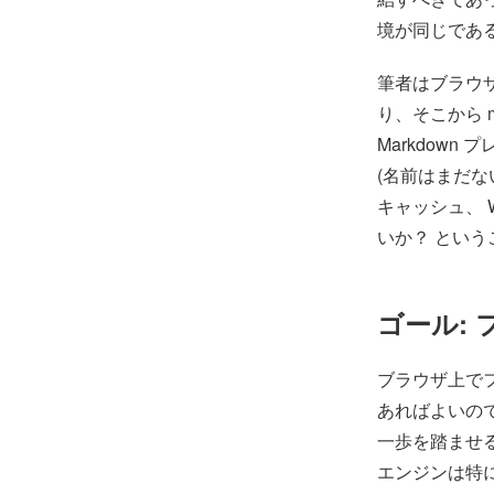
境が同じであ
筆者はブラウザ上
り、そこから 
Markdow
(名前はまだ
キャッシュ、 
いか？ とい
ゴール:
ブラウザ上で
あればよいの
一歩を踏ませ
エンジンは特に