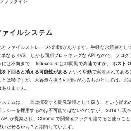
ブプラグイン
 ファイルシステム
化とファイルストレージの問題があります。手軽な永続層とし
rage は単なる KVS、しかも同期ブロッキングな API なので、プ
には不向きで、 IndexedDb は非同期で高速ですが、
ホスト 
値を下回ると消える可能性がある
という挙動で実装されてある
ことは稀ですが、大容量を扱う可能性があるものとしては、完
はありません。
システムは、一旦は揮発する開発環境として扱う、という従来
リシーを採用するのは不可能ではないのですが、 2019 年現
 API が提案され、Chrome で開発者フラグを建てると使うこ
見いだせるかも？と期待しています。