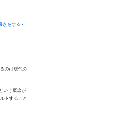
読み書きをする -
がるのは現代の
ipt という概念が
ビルドすること