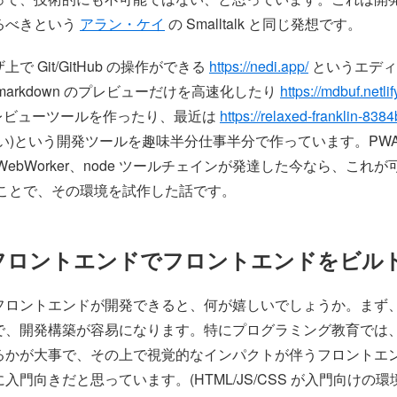
るべきという
アラン・ケイ
の Smalltalk と同じ発想です。
で Git/GitHub の操作ができる
https://nedi.app/
というエディ
markdown のプレビューだけを高速化したり
https://mdbuf.netli
n プレビューツールを作ったり、最近は
https://relaxed-franklin-8384
ない)という開発ツールを趣味半分仕事半分で作っています。PW
WebWorker、node ツールチェインが発達した今なら、これ
うことで、その環境を試作した話です。
 フロントエンドでフロントエンドをビル
フロントエンドが開発できると、何が嬉しいでしょうか。まず
で、開発構築が容易になります。特にプログラミング教育では
るかが大事で、その上で視覚的なインパクトが伴うフロントエ
入門向きだと思っています。(HTML/JS/CSS が入門向けの