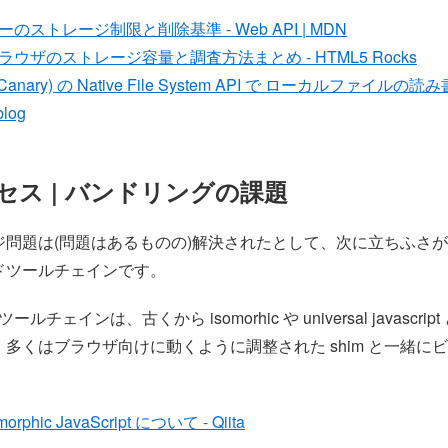
のストレージ制限と削除基準 - Web API | MDN
ウザのストレージ容量と調査方法まとめ - HTML5 Rocks
(Canary) の Native File System API で ローカルファイルの
blog
セス | バンドリングの課題
ジ問題は(問題はあるものの)解決されたとして、次に立ちふさ
ドツールチェインです。
のツールチェインは、古くから isomorhic や universal javascr
多くはブラウザ向けに動くように調整された shim と一緒に
somorphic JavaScript について - Qiita