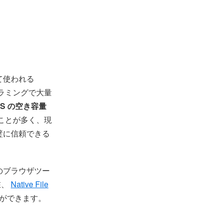
て使われる
ログラミングで大量
OS の空き容量
ことが多く、現
璧に信頼できる
のブラウザツー
在、
Native File
とができます。