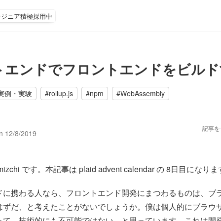
ンジニア積極採用中
トエンドでフロントエンドをビルド
実例・実験
#
rollup.js
#
npm
#
WebAssembly
記事を
on
12/8/2019
chi です。本記事は plaid advent calendar の 8日目になり
ドに携わる人なら、フロントエンド開発にまつわるものは、ブ
はずだ、と考えたことがないでしょうか。僕は個人的にブラウ
って、技術的にも不可能ではない、と思っています。これは開