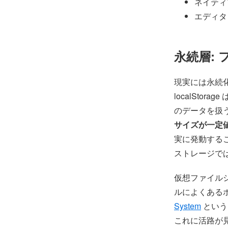
ネイティ
エディタ
永続層:
現実には永続
localSto
のデータを扱う
サイズが一定
実に発動する
ストレージで
仮想ファイル
ルによくあるポ
System
という
これに活路が