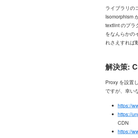
ライブラリの
Isomorph
textlint
をなんらかの
れさえすれば
解決策: C
Proxy を
ですが、幸いな
https://w
https://u
CDN
https://w