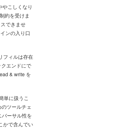
がややこしくなり
の制約を受けま
セスできませ
チェインの入り口
ポリフィルは存在
をバックエンドにで
 write を
。
に簡単に扱うこ
ためのツールチェ
ニバーサル性を
どこかで含んでい