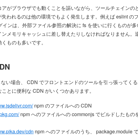
コアがブラウザでも動くことを謳いながら、ツールチェインの
ism が失われるのは他の環境でもよく発生します。例えば eslint 
 のプラグインは、外部ファイル参照の解決に fs を使いに行くものが
インメモリキャッシュに差し替えたりしなければなりません。
動くものも多いです。
DN
設置しない場合、 CDN でフロントエンドのツールを引っ張ってく
ことに便利な CDN がいくつかあります。
ww.jsdelivr.com/
npm のファイルへの CDN
npkg.com/
npm へのファイルへの commonjs でビルドしたも
ww.pika.dev/cdn
npm へのファイルのうち、 package.module 