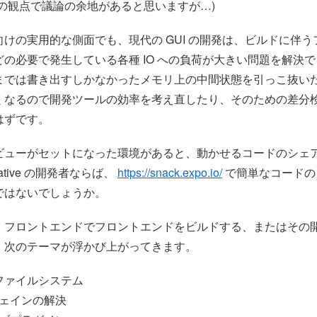
外の観点で議論の余地があると思いますが…)
けの実用的な側面でも、現代の GUI の開発は、ビルドに伴
の必要で発生している各種 IO への負荷が大きい問題を解決
までは書き出すしかなかったメモリ上の中間状態を引っこ抜い
くなるので開発ツールの効率を考え直したり、そのための差分
はずです。
ビューがセットになった環境があると、動かせるコードのシェ
Native の開発者ならば、
https://snack.expo.io/
で簡単なコードの
ではないでしょうか。
、フロントエンドでフロントエンドをビルドする、またはその
、次のテーマが浮かび上がってきます。
 ファイルシステム
ェインの解決