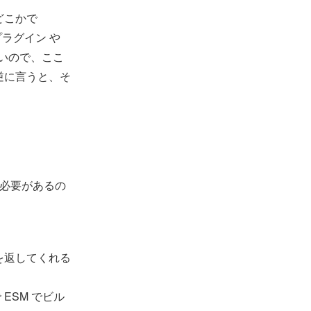
どこかで
のプラグイン や
多いので、ここ
逆に言うと、そ
る必要があるの
のを返してくれる
で ESM でビル