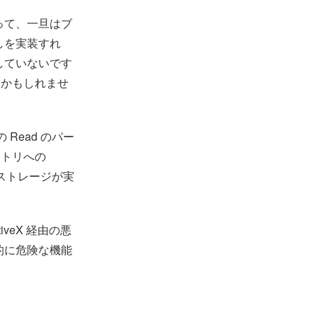
って、一旦はブ
しを実装すれ
していないです
るかもしれませ
リの Read のパー
クトリへの
のストレージが実
veX 経由の悪
的に危険な機能