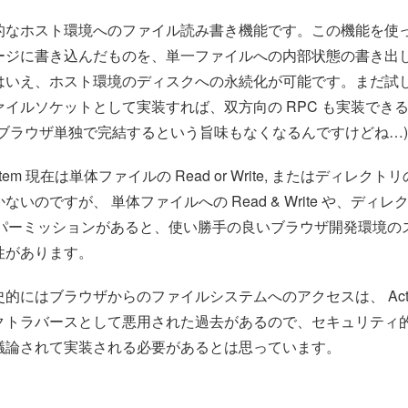
的なホスト環境へのファイル読み書き機能です。この機能を使
ージに書き込んだものを、単一ファイルへの内部状態の書き出
はいえ、ホスト環境のディスクへの永続化が可能です。まだ試
イルソケットとして実装すれば、双方向の RPC も実装でき
とブラウザ単独で完結するという旨味もなくなるんですけどね…)
eSystem 現在は単体ファイルの Read or Write, またはディレクト
いのですが、 単体ファイルへの Read & Write や、ディレ
Write パーミッションがあると、使い勝手の良いブラウザ開発環境
性があります。
的にはブラウザからのファイルシステムへのアクセスは、 Acti
クトラバースとして悪用された過去があるので、セキュリティ
議論されて実装される必要があるとは思っています。