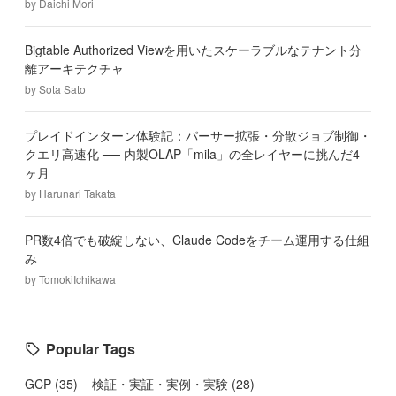
by
Daichi Mori
Bigtable Authorized Viewを用いたスケーラブルなテナント分
離アーキテクチャ
by
Sota Sato
プレイドインターン体験記：パーサー拡張・分散ジョブ制御・
クエリ高速化 ── 内製OLAP「mila」の全レイヤーに挑んだ4
ヶ月
by
Harunari Takata
PR数4倍でも破綻しない、Claude Codeをチーム運用する仕組
み
by
TomokiIchikawa
Popular Tags
GCP
(
35
)
検証・実証・実例・実験
(
28
)