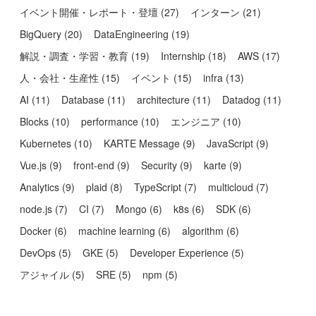
イベント開催・レポート・登壇
(
27
)
インターン
(
21
)
BigQuery
(
20
)
DataEngineering
(
19
)
解説・調査・学習・教育
(
19
)
Internship
(
18
)
AWS
(
17
)
人・会社・生産性
(
15
)
イベント
(
15
)
infra
(
13
)
AI
(
11
)
Database
(
11
)
architecture
(
11
)
Datadog
(
11
)
Blocks
(
10
)
performance
(
10
)
エンジニア
(
10
)
Kubernetes
(
10
)
KARTE Message
(
9
)
JavaScript
(
9
)
Vue.js
(
9
)
front-end
(
9
)
Security
(
9
)
karte
(
9
)
Analytics
(
9
)
plaid
(
8
)
TypeScript
(
7
)
multicloud
(
7
)
node.js
(
7
)
CI
(
7
)
Mongo
(
6
)
k8s
(
6
)
SDK
(
6
)
Docker
(
6
)
machine learning
(
6
)
algorithm
(
6
)
DevOps
(
5
)
GKE
(
5
)
Developer Experience
(
5
)
アジャイル
(
5
)
SRE
(
5
)
npm
(
5
)