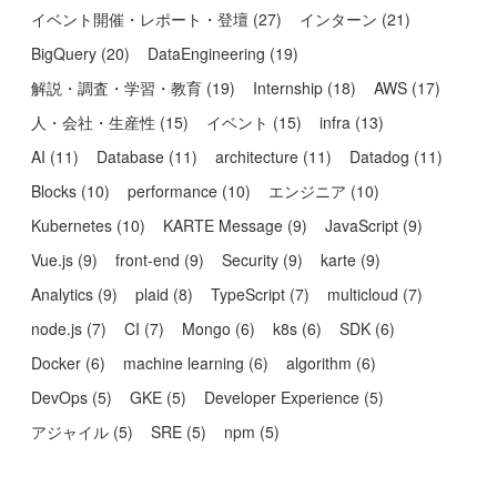
イベント開催・レポート・登壇
(
27
)
インターン
(
21
)
BigQuery
(
20
)
DataEngineering
(
19
)
解説・調査・学習・教育
(
19
)
Internship
(
18
)
AWS
(
17
)
人・会社・生産性
(
15
)
イベント
(
15
)
infra
(
13
)
AI
(
11
)
Database
(
11
)
architecture
(
11
)
Datadog
(
11
)
Blocks
(
10
)
performance
(
10
)
エンジニア
(
10
)
Kubernetes
(
10
)
KARTE Message
(
9
)
JavaScript
(
9
)
Vue.js
(
9
)
front-end
(
9
)
Security
(
9
)
karte
(
9
)
Analytics
(
9
)
plaid
(
8
)
TypeScript
(
7
)
multicloud
(
7
)
node.js
(
7
)
CI
(
7
)
Mongo
(
6
)
k8s
(
6
)
SDK
(
6
)
Docker
(
6
)
machine learning
(
6
)
algorithm
(
6
)
DevOps
(
5
)
GKE
(
5
)
Developer Experience
(
5
)
アジャイル
(
5
)
SRE
(
5
)
npm
(
5
)