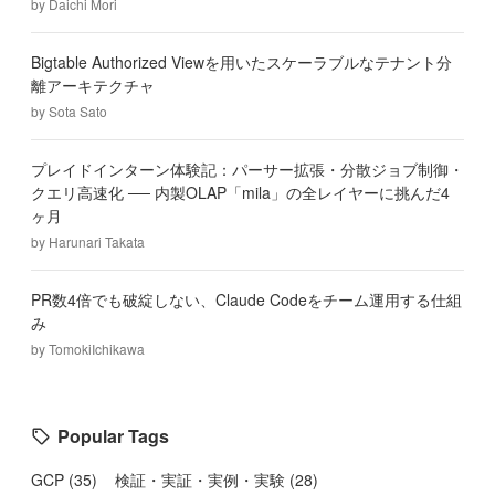
by
Daichi Mori
Bigtable Authorized Viewを用いたスケーラブルなテナント分
離アーキテクチャ
by
Sota Sato
プレイドインターン体験記：パーサー拡張・分散ジョブ制御・
クエリ高速化 ── 内製OLAP「mila」の全レイヤーに挑んだ4
ヶ月
by
Harunari Takata
PR数4倍でも破綻しない、Claude Codeをチーム運用する仕組
み
by
TomokiIchikawa
Popular Tags
GCP
(
35
)
検証・実証・実例・実験
(
28
)