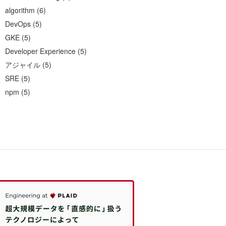
algorithm
(
6
)
DevOps
(
5
)
GKE
(
5
)
Developer Experience
(
5
)
アジャイル
(
5
)
SRE
(
5
)
npm
(
5
)