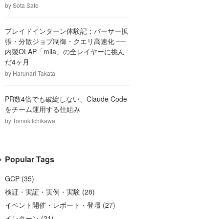
by
Sota Sato
プレイドインターン体験記：パーサー拡
張・分散ジョブ制御・クエリ高速化 ──
内製OLAP「mila」の全レイヤーに挑ん
だ4ヶ月
by
Harunari Takata
PR数4倍でも破綻しない、Claude Code
をチーム運用する仕組み
by
TomokiIchikawa
Popular Tags
GCP
(
35
)
検証・実証・実例・実験
(
28
)
イベント開催・レポート・登壇
(
27
)
インターン
(
21
)