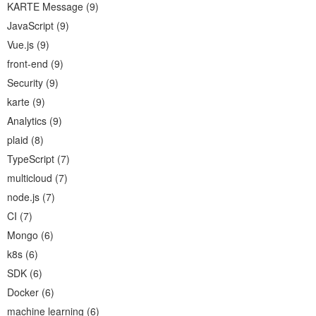
KARTE Message
(
9
)
JavaScript
(
9
)
Vue.js
(
9
)
front-end
(
9
)
Security
(
9
)
karte
(
9
)
Analytics
(
9
)
plaid
(
8
)
TypeScript
(
7
)
multicloud
(
7
)
node.js
(
7
)
CI
(
7
)
Mongo
(
6
)
k8s
(
6
)
SDK
(
6
)
Docker
(
6
)
machine learning
(
6
)