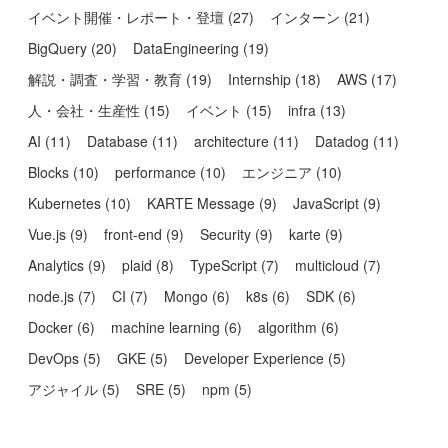
イベント開催・レポート・登壇
(
27
)
インターン
(
21
)
BigQuery
(
20
)
DataEngineering
(
19
)
解説・調査・学習・教育
(
19
)
Internship
(
18
)
AWS
(
17
)
人・会社・生産性
(
15
)
イベント
(
15
)
infra
(
13
)
AI
(
11
)
Database
(
11
)
architecture
(
11
)
Datadog
(
11
)
Blocks
(
10
)
performance
(
10
)
エンジニア
(
10
)
Kubernetes
(
10
)
KARTE Message
(
9
)
JavaScript
(
9
)
Vue.js
(
9
)
front-end
(
9
)
Security
(
9
)
karte
(
9
)
Analytics
(
9
)
plaid
(
8
)
TypeScript
(
7
)
multicloud
(
7
)
node.js
(
7
)
CI
(
7
)
Mongo
(
6
)
k8s
(
6
)
SDK
(
6
)
Docker
(
6
)
machine learning
(
6
)
algorithm
(
6
)
DevOps
(
5
)
GKE
(
5
)
Developer Experience
(
5
)
アジャイル
(
5
)
SRE
(
5
)
npm
(
5
)