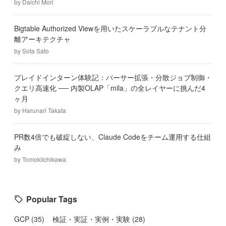
by
Daichi Mori
Bigtable Authorized Viewを用いたスケーラブルなテナント分
離アーキテクチャ
by
Sota Sato
プレイドインターン体験記：パーサー拡張・分散ジョブ制御・
クエリ高速化 ── 内製OLAP「mila」の全レイヤーに挑んだ4
ヶ月
by
Harunari Takata
PR数4倍でも破綻しない、Claude Codeをチーム運用する仕組
み
by
TomokiIchikawa
Popular Tags
GCP
(
35
)
検証・実証・実例・実験
(
28
)