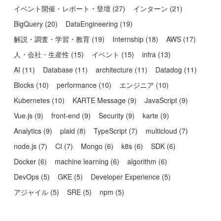
イベント開催・レポート・登壇
(
27
)
インターン
(
21
)
BigQuery
(
20
)
DataEngineering
(
19
)
解説・調査・学習・教育
(
19
)
Internship
(
18
)
AWS
(
17
)
人・会社・生産性
(
15
)
イベント
(
15
)
infra
(
13
)
AI
(
11
)
Database
(
11
)
architecture
(
11
)
Datadog
(
11
)
Blocks
(
10
)
performance
(
10
)
エンジニア
(
10
)
Kubernetes
(
10
)
KARTE Message
(
9
)
JavaScript
(
9
)
Vue.js
(
9
)
front-end
(
9
)
Security
(
9
)
karte
(
9
)
Analytics
(
9
)
plaid
(
8
)
TypeScript
(
7
)
multicloud
(
7
)
node.js
(
7
)
CI
(
7
)
Mongo
(
6
)
k8s
(
6
)
SDK
(
6
)
Docker
(
6
)
machine learning
(
6
)
algorithm
(
6
)
DevOps
(
5
)
GKE
(
5
)
Developer Experience
(
5
)
アジャイル
(
5
)
SRE
(
5
)
npm
(
5
)