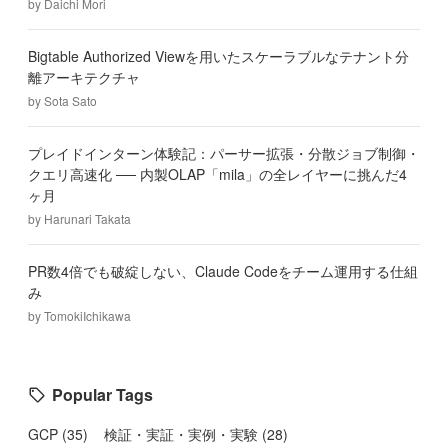
by
Daichi Mori
Bigtable Authorized Viewを用いたスケーラブルなテナント分
離アーキテクチャ
by
Sota Sato
プレイドインターン体験記：パーサー拡張・分散ジョブ制御・
クエリ高速化 ── 内製OLAP「mila」の全レイヤーに挑んだ4
ヶ月
by
Harunari Takata
PR数4倍でも破綻しない、Claude Codeをチーム運用する仕組
み
by
TomokiIchikawa
Popular Tags
GCP
(
35
)
検証・実証・実例・実験
(
28
)