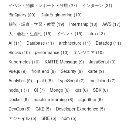
イベント開催・レポート・登壇
(
27
)
インターン
(
21
)
BigQuery
(
20
)
DataEngineering
(
19
)
解説・調査・学習・教育
(
19
)
Internship
(
18
)
AWS
(
17
)
人・会社・生産性
(
15
)
イベント
(
15
)
infra
(
13
)
AI
(
11
)
Database
(
11
)
architecture
(
11
)
Datadog
(
11
)
Blocks
(
10
)
performance
(
10
)
エンジニア
(
10
)
Kubernetes
(
10
)
KARTE Message
(
9
)
JavaScript
(
9
)
Vue.js
(
9
)
front-end
(
9
)
Security
(
9
)
karte
(
9
)
Analytics
(
9
)
plaid
(
8
)
TypeScript
(
7
)
multicloud
(
7
)
node.js
(
7
)
CI
(
7
)
Mongo
(
6
)
k8s
(
6
)
SDK
(
6
)
Docker
(
6
)
machine learning
(
6
)
algorithm
(
6
)
DevOps
(
5
)
GKE
(
5
)
Developer Experience
(
5
)
アジャイル
(
5
)
SRE
(
5
)
npm
(
5
)