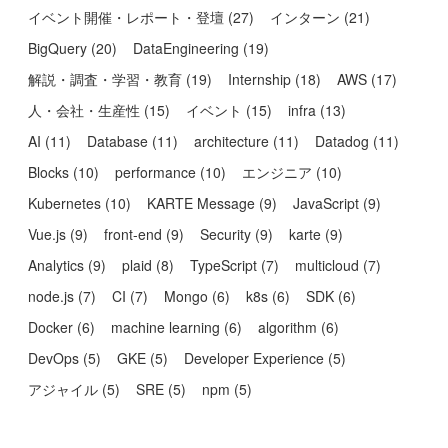
イベント開催・レポート・登壇
(
27
)
インターン
(
21
)
BigQuery
(
20
)
DataEngineering
(
19
)
解説・調査・学習・教育
(
19
)
Internship
(
18
)
AWS
(
17
)
人・会社・生産性
(
15
)
イベント
(
15
)
infra
(
13
)
AI
(
11
)
Database
(
11
)
architecture
(
11
)
Datadog
(
11
)
Blocks
(
10
)
performance
(
10
)
エンジニア
(
10
)
Kubernetes
(
10
)
KARTE Message
(
9
)
JavaScript
(
9
)
Vue.js
(
9
)
front-end
(
9
)
Security
(
9
)
karte
(
9
)
Analytics
(
9
)
plaid
(
8
)
TypeScript
(
7
)
multicloud
(
7
)
node.js
(
7
)
CI
(
7
)
Mongo
(
6
)
k8s
(
6
)
SDK
(
6
)
Docker
(
6
)
machine learning
(
6
)
algorithm
(
6
)
DevOps
(
5
)
GKE
(
5
)
Developer Experience
(
5
)
アジャイル
(
5
)
SRE
(
5
)
npm
(
5
)