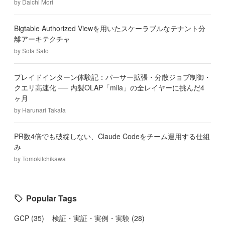
by
Daichi Mori
Bigtable Authorized Viewを用いたスケーラブルなテナント分
離アーキテクチャ
by
Sota Sato
プレイドインターン体験記：パーサー拡張・分散ジョブ制御・
クエリ高速化 ── 内製OLAP「mila」の全レイヤーに挑んだ4
ヶ月
by
Harunari Takata
PR数4倍でも破綻しない、Claude Codeをチーム運用する仕組
み
by
TomokiIchikawa
Popular Tags
GCP
(
35
)
検証・実証・実例・実験
(
28
)