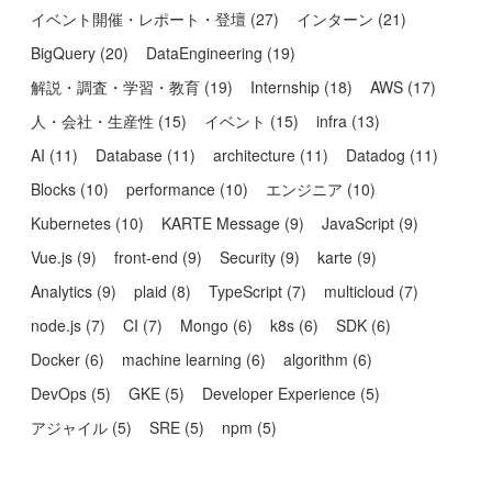
イベント開催・レポート・登壇
(
27
)
インターン
(
21
)
BigQuery
(
20
)
DataEngineering
(
19
)
解説・調査・学習・教育
(
19
)
Internship
(
18
)
AWS
(
17
)
人・会社・生産性
(
15
)
イベント
(
15
)
infra
(
13
)
AI
(
11
)
Database
(
11
)
architecture
(
11
)
Datadog
(
11
)
Blocks
(
10
)
performance
(
10
)
エンジニア
(
10
)
Kubernetes
(
10
)
KARTE Message
(
9
)
JavaScript
(
9
)
Vue.js
(
9
)
front-end
(
9
)
Security
(
9
)
karte
(
9
)
Analytics
(
9
)
plaid
(
8
)
TypeScript
(
7
)
multicloud
(
7
)
node.js
(
7
)
CI
(
7
)
Mongo
(
6
)
k8s
(
6
)
SDK
(
6
)
Docker
(
6
)
machine learning
(
6
)
algorithm
(
6
)
DevOps
(
5
)
GKE
(
5
)
Developer Experience
(
5
)
アジャイル
(
5
)
SRE
(
5
)
npm
(
5
)