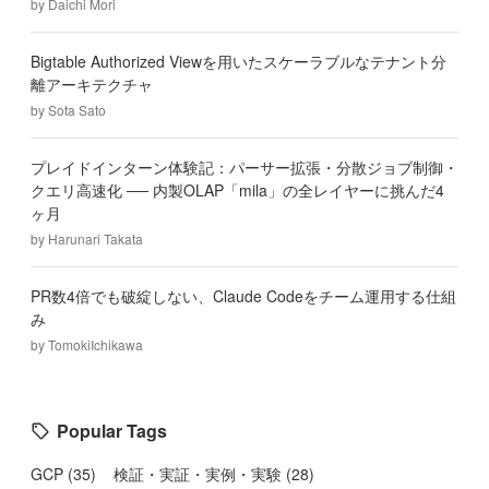
by
Daichi Mori
Bigtable Authorized Viewを用いたスケーラブルなテナント分
離アーキテクチャ
by
Sota Sato
プレイドインターン体験記：パーサー拡張・分散ジョブ制御・
クエリ高速化 ── 内製OLAP「mila」の全レイヤーに挑んだ4
ヶ月
by
Harunari Takata
PR数4倍でも破綻しない、Claude Codeをチーム運用する仕組
み
by
TomokiIchikawa
Popular Tags
GCP
(
35
)
検証・実証・実例・実験
(
28
)