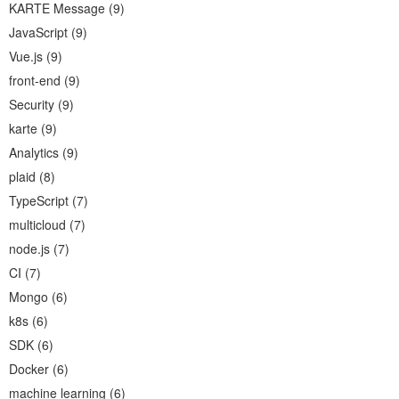
KARTE Message
(
9
)
JavaScript
(
9
)
Vue.js
(
9
)
front-end
(
9
)
Security
(
9
)
karte
(
9
)
Analytics
(
9
)
plaid
(
8
)
TypeScript
(
7
)
multicloud
(
7
)
node.js
(
7
)
CI
(
7
)
Mongo
(
6
)
k8s
(
6
)
SDK
(
6
)
Docker
(
6
)
machine learning
(
6
)