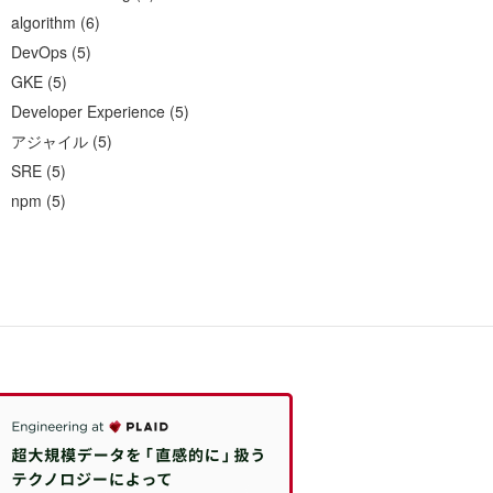
algorithm
(
6
)
DevOps
(
5
)
GKE
(
5
)
Developer Experience
(
5
)
アジャイル
(
5
)
SRE
(
5
)
npm
(
5
)