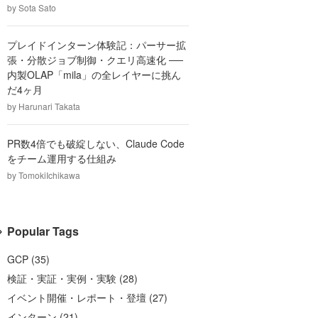
by
Sota Sato
プレイドインターン体験記：パーサー拡
張・分散ジョブ制御・クエリ高速化 ──
内製OLAP「mila」の全レイヤーに挑ん
だ4ヶ月
by
Harunari Takata
PR数4倍でも破綻しない、Claude Code
をチーム運用する仕組み
by
TomokiIchikawa
Popular Tags
GCP
(
35
)
検証・実証・実例・実験
(
28
)
イベント開催・レポート・登壇
(
27
)
インターン
(
21
)